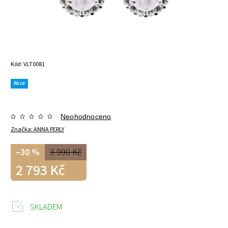
Kód:
VLT0081
Akce
Neohodnoceno
Značka:
ANNA PERLY
–30 %
3 990 Kč
2 793 Kč
SKLADEM