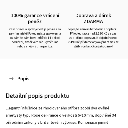
100% garance vrácení
Doprava a dárek
peněz
ZDARMA
Vaše přízeň a spokojenost je pro nás na
Dopřejte si luxus bez dalších poplatků.
prvním místě! Pokud nejste spokojeni a
Při objednávce nad 2.190 Kč za vás
oznámíte nám to ve lhůtě do 14 dní od
zaplatíme dopravu. K objednávce od
doručení, zboží vám rádi vyměníme
2.490 Kč přidáme onyxový náramek se
nebo za něj vrátíme peníze.
stříbrnou kuličkou jako dárek!
Popis
Detailní popis produktu
Elegantní náušnice ze rhodiovaného stříbra zdobí dva oválné
ametysty typu Rose de France o velikosti 6×10 mm, doplněné 34
přírodními zirkony v briliantovém výbrusu. Kombinace jemně