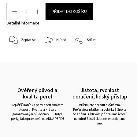
PŘIDAT DO KOŠÍKU
Detailní informace
Zeptat se
Hlídat
Sdílet
Ověřený původ a
Jistota, rychlost
kvalita perel
doručení, lidský přístup
Největší nabídka perel s certifikátem
Potřebujete poradit s výběrem?
pravosti. Kvalita a krása s
Preferujete platbu na dobírku? Spojte
garantovaným původem v EU. Když
se s námi - rádi vám připravíme řešení
perly, tak opravdové - od ANNA PERLY!
na míru! Zboží skladem expedujeme
ihned!