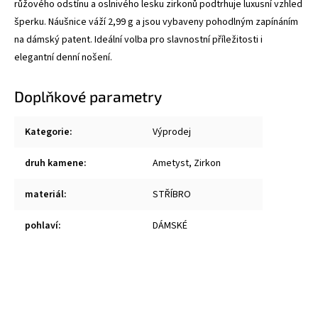
růžového odstínu a oslnivého lesku zirkonů podtrhuje luxusní vzhled
šperku. Náušnice váží 2,99 g a jsou vybaveny pohodlným zapínáním
na dámský patent. Ideální volba pro slavnostní příležitosti i
elegantní denní nošení.
Doplňkové parametry
Kategorie
:
Výprodej
druh kamene
:
Ametyst, Zirkon
materiál
:
STŘÍBRO
pohlaví
:
DÁMSKÉ