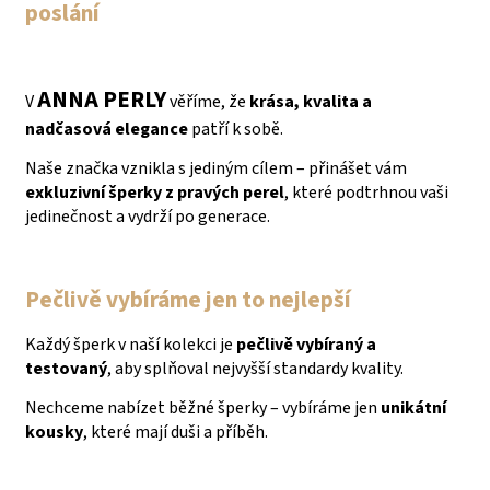
poslání
ANNA PERLY
V
věříme, že
krása, kvalita a
nadčasová elegance
patří k sobě.
Naše značka vznikla s jediným cílem – přinášet vám
exkluzivní šperky z pravých perel
, které podtrhnou vaši
jedinečnost a vydrží po generace.
Pečlivě vybíráme jen to nejlepší
Každý šperk v naší kolekci je
pečlivě vybíraný a
testovaný
, aby splňoval nejvyšší standardy kvality.
Nechceme nabízet běžné šperky – vybíráme jen
unikátní
kousky
, které mají duši a příběh.