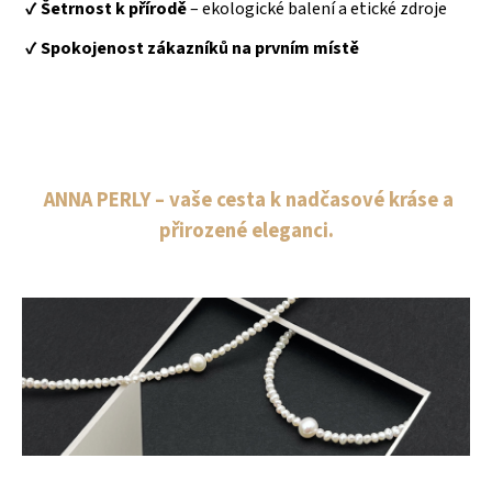
✔️
Šetrnost k přírodě
– ekologické balení a etické zdroje
✔️
Spokojenost zákazníků na prvním místě
ANNA PERLY – vaše cesta k nadčasové kráse a
přirozené eleganci.