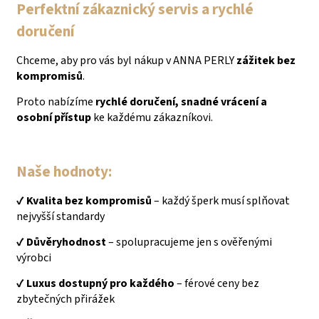
Perfektní zákaznický servis a rychlé
doručení
Chceme, aby pro vás byl nákup v ANNA PERLY
zážitek bez
kompromisů
.
P
roto nabízíme
rychlé doručení, snadné vrácení a
osobní přístup
ke každému zákazníkovi.
Naše hodnoty:
✔️
Kvalita bez kompromisů
– každý šperk musí splňovat
nejvyšší standardy
✔️
Důvěryhodnost
– spolupracujeme jen s ověřenými
výrobci
✔️
Luxus dostupný pro každého
– férové ceny bez
zbytečných přirážek