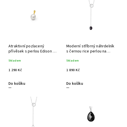
Nejprodávanější
Abecedně
Atraktivní pozlacený
Moderní stříbrný náhrdelník
přívěsek s perlou Edison a
s černou rice perlou na
zirkonem
řetízku s atraktivním
Skladem
Skladem
kruhovým závěsem se
zirkony
1 290 Kč
1 890 Kč
Do košíku
Do košíku