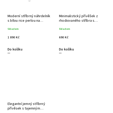
Moderní stříbrný náhrdelník
Minimalistický přívěšek z
s bílou rice perlou na
rhodiovaného stříbra s
řetízku s atraktivním
broušeným onyxem
Skladem
Skladem
kruhovým závěsem se
kapkovitého tvaru
zirkony
1 890 Kč
690 Kč
Do košíku
Do košíku
Elegantní jemný stříbrný
přívěsek s tajemným