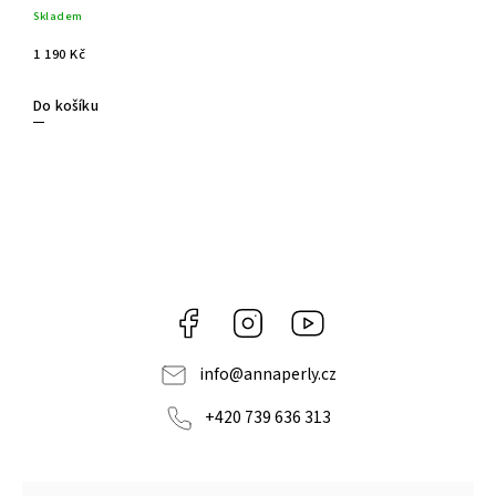
onyxem ve tvaru kuličky
Skladem
1 190 Kč
Do košíku
Facebook
Instagram
https://www.youtube.c
info
@
annaperly.cz
+420 739 636 313