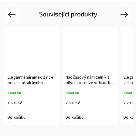
Související produkty
Previous
Next
Elegantní náramek z rice
Nadčasový náhrdelník z
Elegan
perel s atraktivním
bílých perel ve velikosti
z rhod
růžově pozlaceným
4-8 mm
pravou
Skladem
Skladem
Sklade
akcentem
1 690 Kč
2 890 Kč
2 290 
Do košíku
Do košíku
Do koš