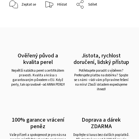
Zeptat se
Hlídat
Sdílet
Ověřený původ a
Jistota, rychlost
kvalita perel
doručení, lidský přístup
Největší nabídka perel s certifikátem
Potřebujete poradit s výběrem?
pravosti. Kvalita a krása s
Preferujete platbu na dobírku? Spojte
garantovaným původem v EU. Když
se s námi - rádi vám připravíme řešení
perly, tak opravdové - od ANNA PERLY!
na míru! Zboží skladem expedujeme
ihned!
100% garance vrácení
Doprava a dárek
peněz
ZDARMA
Vaše přízeň a spokojenost je pro nás na
Dopřejte si luxus bez dalších poplatků.