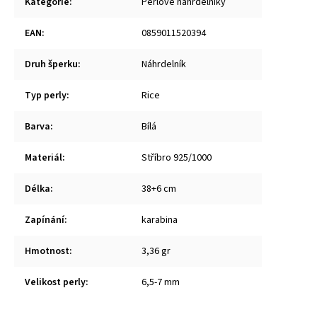
Kategorie
:
Perlové náhrdelníky
EAN
:
0859011520394
Druh šperku
:
Náhrdelník
Typ perly
:
Rice
Barva
:
Bílá
Materiál
:
Stříbro 925/1000
Délka
:
38+6 cm
Zapínání
:
karabina
Hmotnost
:
3,36 gr
Velikost perly
:
6,5-7 mm