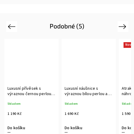
Podobné (5)
Previous
Next
Novi
Luxusní přívěsek s
Luxusní náušnice s
Atrakti
výraznou černou perlou a
výraznou bílou perlou a
náhrde
zirkony
zirkony
perlam
Skladem
Skladem
Sklade
závěs
1 190 Kč
1 690 Kč
1 590 
Do košíku
Do košíku
Do koš