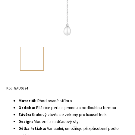
Kód:
GAU0394
Materiál:
Rhodiované s
tříbro
Ozdoba:
Bílá rice perla s jemnou a podlouhlou formou
Závěs:
Kruhový závěs se zirkony pro luxusní lesk
Design:
Moderní a nadčasový styl
Délka řetízku:
Variabilní, umožňuje přizpůsobení podle