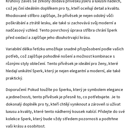
Kruhový závěs se zirkony dodává přívěsku jiskru a luxusní nádech,
což jej činí ideálním doplňkem pro ty, kteří oceňují detail a kvalitu.
Rhodiované stříbro zajišťuje, že přívěsek je nejen odolný vůči
poškrábání a ztrátě lesku, ale také si zachovává svůj moderní a
nadčasový vzhled. Tento povrchový úprava stříbra chrání šperk
před oxidací a zajišťuje jeho dlouhotrvající krásu.
Variabilní délka řetízku umožňuje snadné přizpůsobení podle vašich
potřeb, což zajišťuje pohodlné nošení a možnost kombinace s
různými styly oblečení. Tento přívěsek je ideální pro ženy, které
hledají unikátní šperk, který je nejen elegantní a moderní, ale také
praktický.
Doporučení: Pokud toužíte po šperku, který je symbolem elegance
a jedinečnosti, tento přívěsek je přesně to, co potřebujete. Je to
dokonalý doplněk pro ty, kteří chtějí vyniknout a zároveň si užívat
luxusu a kvality, které tento nádherný kousek nabízí. Přidejte do své
kolekce šperk, který bude vždy středem pozornosti a podtrhne
vaši krásu a osobitost.