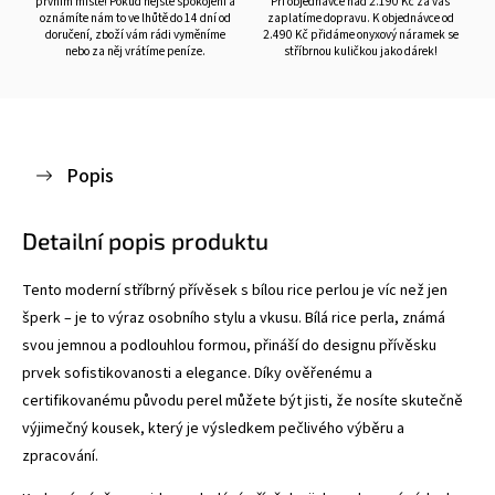
prvním místě! Pokud nejste spokojeni a
Při objednávce nad 2.190 Kč za vás
oznámíte nám to ve lhůtě do 14 dní od
zaplatíme dopravu. K objednávce od
doručení, zboží vám rádi vyměníme
2.490 Kč přidáme onyxový náramek se
nebo za něj vrátíme peníze.
stříbrnou kuličkou jako dárek!
Popis
Detailní popis produktu
Tento moderní stříbrný přívěsek s bílou rice perlou je víc než jen
šperk – je to výraz osobního stylu a vkusu. Bílá rice perla, známá
svou jemnou a podlouhlou formou, přináší do designu přívěsku
prvek sofistikovanosti a elegance. Díky ověřenému a
certifikovanému původu perel můžete být jisti, že nosíte skutečně
výjimečný kousek, který je výsledkem pečlivého výběru a
zpracování.