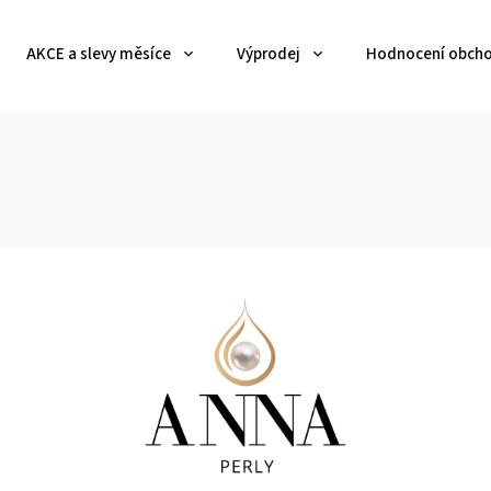
AKCE a slevy měsíce
Výprodej
Hodnocení obch