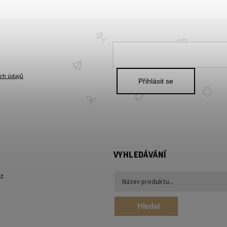
ch údajů
Přihlásit se
VYHLEDÁVÁNÍ
cz
Hledat