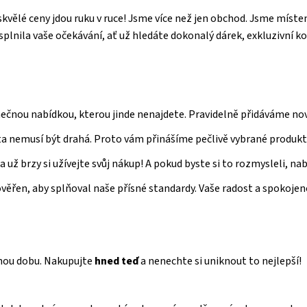
skvělé ceny jdou ruku v ruce! Jsme více než jen obchod. Jsme míste
splnila vaše očekávání, ať už hledáte dokonalý dárek, exkluzivní k
nečnou nabídkou, kterou jinde nenajdete. Pravidelně přidáváme nové
ta nemusí být drahá. Proto vám přinášíme pečlivě vybrané produkty
 už brzy si užívejte svůj nákup! A pokud byste si to rozmysleli, na
ověřen, aby splňoval naše přísné standardy. Vaše radost a spokojen
nou dobu. Nakupujte
hned teď
a nenechte si uniknout to nejlepší!