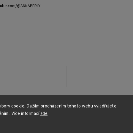
utube.com/@ANNAPERLY
bory cookie. Dalším procházením tohoto webu vyjadřujete
áním.. Více informací
zde
.
Copyright 2026
ANNA PERLY.cz
. Všechna práva vyhrazena.
Grafický návrh vytvořil a nakódoval
Shoptak.cz