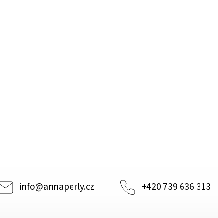
info
@
annaperly.cz
+420 739 636 313