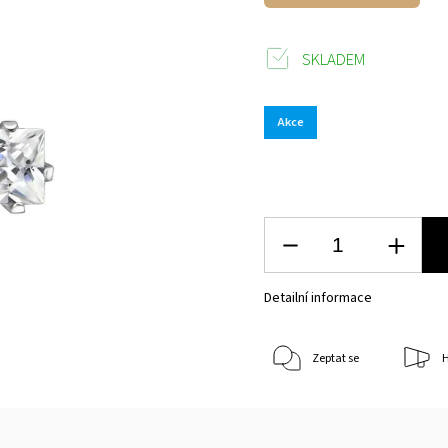
SKLADEM
Akce
Detailní informace
Zeptat se
H