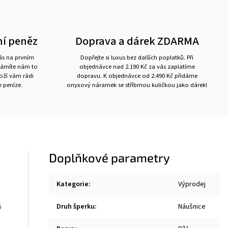
ní peněz
Doprava a dárek ZDARMA
nás na prvním
Dopřejte si luxus bez dalších poplatků. Při
námíte nám to
objednávce nad 2.190 Kč za vás zaplatíme
boží vám rádi
dopravu. K objednávce od 2.490 Kč přidáme
 peníze.
onyxový náramek se stříbrnou kuličkou jako dárek!
Doplňkové parametry
Kategorie
:
Výprodej
Druh šperku
:
Náušnice
ý