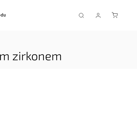
odu
lým zirkonem