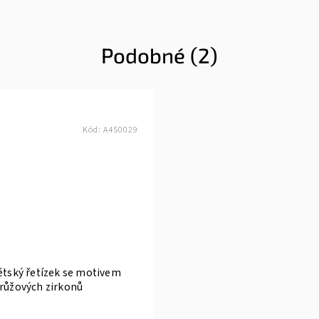
Podobné (2)
Kód:
A4S0029
ětský řetízek se motivem
 růžových zirkonů