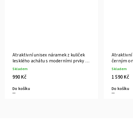
Atraktivní unisex náramek z kuliček
Atraktivní
lesklého achátu s moderními prvky v
černým on
barvě stříbra
Skladem
Skladem
990 Kč
1 590 Kč
Do košíku
Do košíku