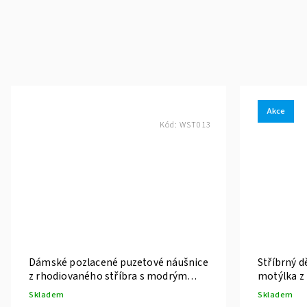
Akce
Kód:
WST013
Dámské pozlacené puzetové náušnice
Stříbrný d
z rhodiovaného stříbra s modrým
motýlka z
zirkonem
Skladem
Skladem