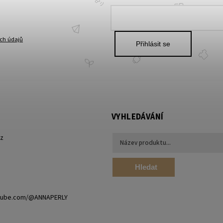
ch údajů
Přihlásit se
VYHLEDÁVÁNÍ
cz
Hledat
utube.com/@ANNAPERLY