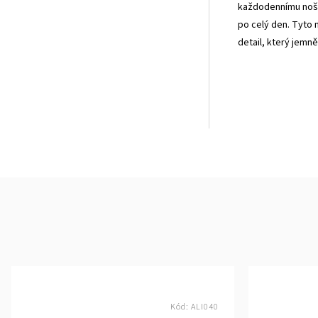
každodennímu nošen
po celý den. Tyto 
detail, který jemně
Kód:
ALI040