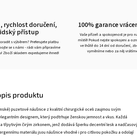
, rychlost doručení,
100% garance vráce
lidský přístup
Vaše přízeň a spokojenost je pro 
místě! Pokud nejste spokojeni a oz
oradit s výběrem? Preferujete platbu
ve lhůtě do 14 dní od doručení, z
ojte se s námi - rádi vám připravíme
vyměníme nebo za něj vrátíme
ru! Zboží skladem expedujeme ihned!
opis produktu
ké) puzetové náušnice z kvalitní chirurgické oceli zaujmou svým
 elegantním designem, který podtrhuje ženskou jemnost a vkus. Každá
a třpytivým čirým zirkonem, jenž dodává šperku decentní lesk a nadčasov
ergennímu materiálu jsou náušnice vhodné i pro citlivou pokožku a odolají