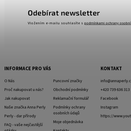
Odebírat newsletter
Vložením e-mailu souhlasíte s
podmínkami ochrany osobní
INFORMACE PRO VÁS
KONTAKT
O Nás
Puncovní značky
info
@
annaperly.
Proč nakupovat u nás?
Obchodní podmínky
+420 739 636 313
Jak nakupovat
Reklamační formulář
Facebook
Naše značka Anna Perly
Podmínky ochrany
Instagram
osobních údajů
Perly - dar přírody
https://www.yo
Moje objednávka
FAQ - vaše nejčastější
otázky
Kontakty