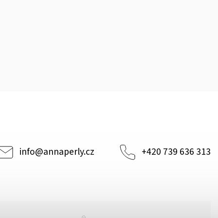
info
@
annaperly.cz
+420 739 636 313