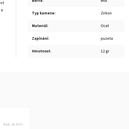
Barva
:
Bílá
ost
 a
Typ kamene
:
Zirkon
Materiál
:
Ocel
Zapínání
:
puzeta
Hmotnost
:
12 gr
Kód:
ALI031