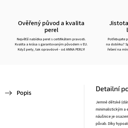
Ověřený původ a kvalita
Jistota
perel
Největší nabídka perel s certifikátem pravosti.
Potřebujete p
Kvalita a krása s garantovaným původem v EU.
na dobírku? Sp
Když perly, tak opravdové - od ANNA PERLY!
řešení na mí
Detailní p
Popis
Jemné dětské (dáms
minimalistickým a
náušnice je osazen
půvab. Díky hypoal