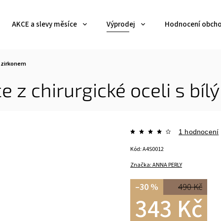
AKCE a slevy měsíce
Výprodej
Hodnocení obch
m zirkonem
 z chirurgické oceli s bí
1 hodnocení
Kód:
A4S0012
Značka:
ANNA PERLY
–30 %
490 Kč
343 Kč