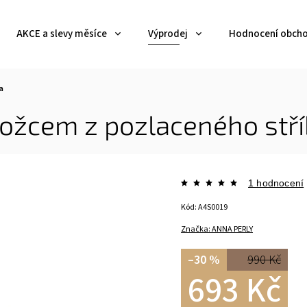
AKCE a slevy měsíce
Výprodej
Hodnocení obch
a
rožcem z pozlaceného stří
1 hodnocení
Kód:
A4S0019
Značka:
ANNA PERLY
–30 %
990 Kč
693 Kč