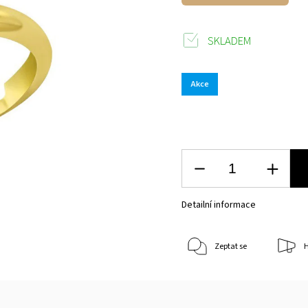
SKLADEM
Akce
Detailní informace
Zeptat se
H