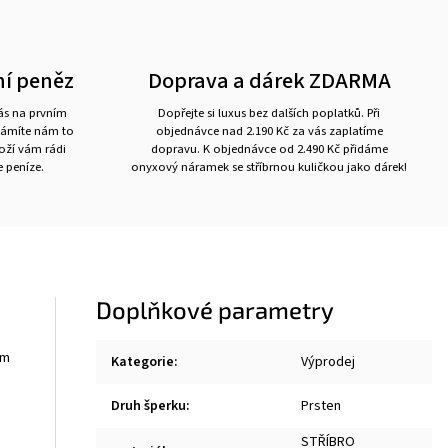
ní peněz
Doprava a dárek ZDARMA
nás na prvním
Dopřejte si luxus bez dalších poplatků. Při
námíte nám to
objednávce nad 2.190 Kč za vás zaplatíme
boží vám rádi
dopravu. K objednávce od 2.490 Kč přidáme
 peníze.
onyxový náramek se stříbrnou kuličkou jako dárek!
Doplňkové parametry
em
Kategorie
:
Výprodej
Druh šperku
:
Prsten
STŘÍBRO