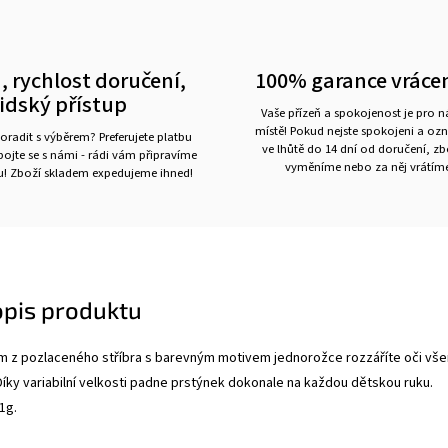
, rychlost doručení,
100% garance vráce
lidský přístup
Vaše přízeň a spokojenost je pro 
místě! Pokud nejste spokojeni a oz
oradit s výběrem? Preferujete platbu
ve lhůtě do 14 dní od doručení, z
ojte se s námi - rádi vám připravíme
vyměníme nebo za něj vrátíme
ru! Zboží skladem expedujeme ihned!
opis produktu
 z pozlaceného stříbra s barevným motivem jednorožce rozzáříte oči vš
íky variabilní velkosti padne prstýnek dokonale na každou dětskou ruku.
1g.