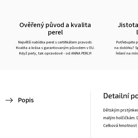
Ověřený původ a kvalita
Jistota
perel
Největší nabídka perel s certifikátem pravosti.
Potřebujete p
Kvalita a krása s garantovaným původem v EU.
na dobírku? Sp
Když perly, tak opravdové - od ANNA PERLY!
řešení na mí
Detailní p
Popis
Dětským prstýnkem
malým holčičkám. D
Celková hmotnost 