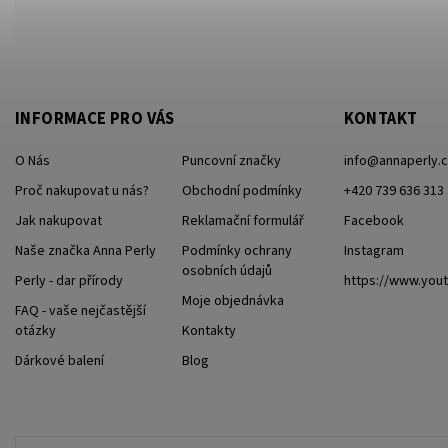
INFORMACE PRO VÁS
KONTAKT
O Nás
Puncovní značky
info
@
annaperly.
Proč nakupovat u nás?
Obchodní podmínky
+420 739 636 313
Jak nakupovat
Reklamační formulář
Facebook
Naše značka Anna Perly
Podmínky ochrany
Instagram
osobních údajů
Perly - dar přírody
https://www.yo
Moje objednávka
FAQ - vaše nejčastější
otázky
Kontakty
Dárkové balení
Blog