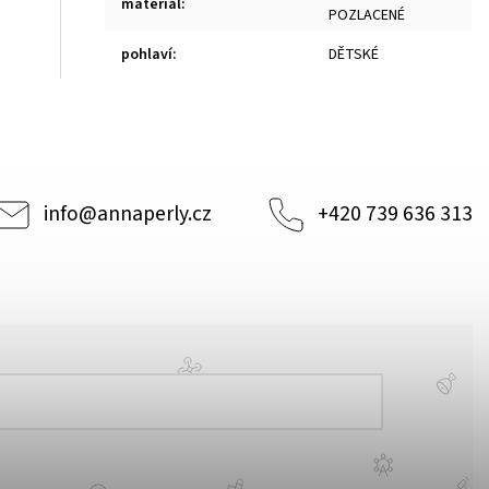
materiál
:
POZLACENÉ
pohlaví
:
DĚTSKÉ
info
@
annaperly.cz
+420 739 636 313