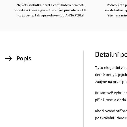
Největší nabídka perel s certifikátem pravosti.
Potřebujete p
Kvalita a krása s garantovaným původem v EU.
na dobírku? Sp
Když perly, tak opravdové - od ANNA PERLY!
řešení na mí
Detailní p
Popis
Tyto elegantní vis
černé perly s jeji
zaujme na první po
Briliantově vybrus
příležitosti a dodá
Rhodiované stříbro
poškrábání. Rhodiu