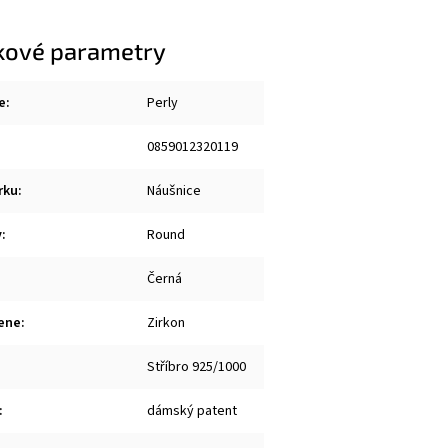
kové parametry
e
:
Perly
0859012320119
rku
:
Náušnice
y
:
Round
Černá
ene
:
Zirkon
Stříbro 925/1000
:
dámský patent