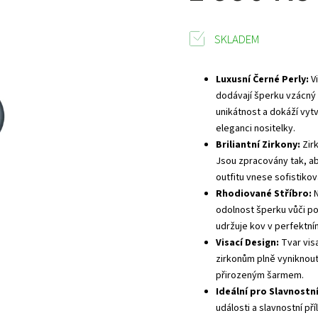
SKLADEM
Luxusní Černé Perly:
Vi
dodávají šperku vzácný 
unikátnost a dokáží vytv
eleganci nositelky.
Briliantní Zirkony:
Zirk
Jsou zpracovány tak, ab
outfitu vnese sofistiko
Rhodiované Stříbro:
N
odolnost šperku vůči po
udržuje kov v perfektním
Visací Design:
Tvar visa
zirkonům plně vyniknout
přirozeným šarmem.
Ideální pro Slavnostní
události a slavnostní pří