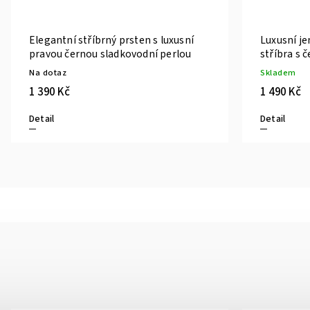
Elegantní stříbrný prsten s luxusní
Luxusní j
pravou černou sladkovodní perlou
stříbra s 
Na dotaz
Skladem
1 390 Kč
1 490 Kč
Detail
Detail