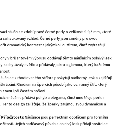
sací náušnice zdobí pravé černé perly o velikosti 9-9,5 mm, které
a sofistikovaný vzhled. Černé perly jsou ceněny pro svou
ořit dramatický kontrast s jakýmkoli outfitem, čímž zvýrazňují
ony v briliantovém výbrusu dodávají těmto náušnicím oslnivý lesk.
y zachytávaly světlo a přidávaly jiskru a glamour, který každému
vanost.
áušnice z rhodiovaného stříbra poskytují nádherný lesk a zajišťují
škrábání. Rhodium na špercích působí jako ochranný štít, který
 stavu i při častém nošení.
cích náušnic přidává pohyb a eleganci, čímž umožňuje perle i
. Tento design zajišťuje, že šperky zaujmou svou dynamikou a
 Příležitosti:
Náušnice jsou perfektním doplňkem pro formální
ležitosti. Jejich nadčasový půvab a oslnivý lesk přidají nositelce