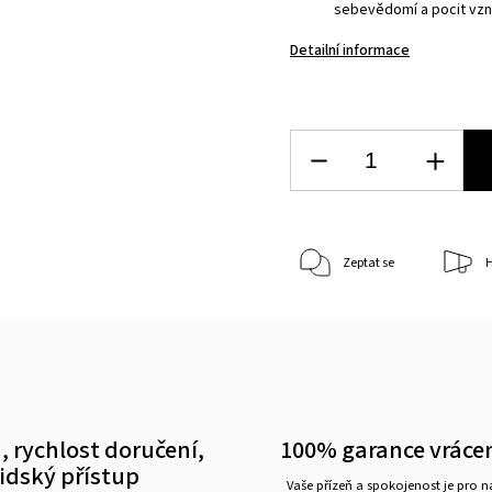
sebevědomí a pocit vzn
Detailní informace
Zeptat se
H
, rychlost doručení,
100% garance vráce
lidský přístup
Vaše přízeň a spokojenost je pro 