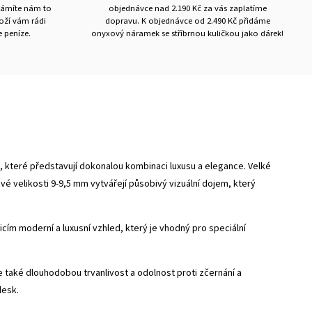
námíte nám to
objednávce nad 2.190 Kč za vás zaplatíme
boží vám rádi
dopravu. K objednávce od 2.490 Kč přidáme
 peníze.
onyxový náramek se stříbrnou kuličkou jako dárek!
, které představují dokonalou kombinaci luxusu a elegance. Velké
vé velikosti 9-9,5 mm vytvářejí působivý vizuální dojem, který
cím moderní a luxusní vzhled, který je vhodný pro speciální
le také dlouhodobou trvanlivost a odolnost proti zčernání a
lesk.