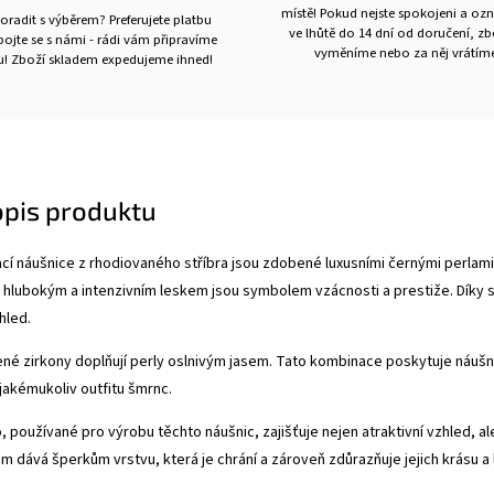
místě! Pokud nejste spokojeni a oz
oradit s výběrem? Preferujete platbu
ve lhůtě do 14 dní od doručení, z
ojte se s námi - rádi vám připravíme
vyměníme nebo za něj vrátíme
ru! Zboží skladem expedujeme ihned!
opis produktu
ací náušnice z rhodiovaného stříbra jsou zdobené luxusními černými perlami
ch hlubokým a intenzivním leskem jsou symbolem vzácnosti a prestiže. Díky s
hled.
ené zirkony doplňují perly oslnivým jasem. Tato kombinace poskytuje náušni
 jakémukoliv outfitu šmrnc.
, používané pro výrobu těchto náušnic, zajišťuje nejen atraktivní vzhled, a
m dává šperkům vrstvu, která je chrání a zároveň zdůrazňuje jejich krásu a 