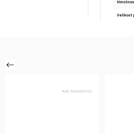
Hmotnos
Velikost 
Previous
Kód:
GAU0053/52