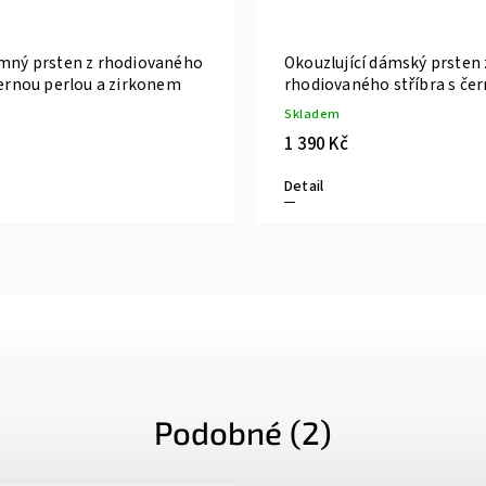
emný prsten z rhodiovaného
Okouzlující dámský prsten 
černou perlou a zirkonem
rhodiovaného stříbra s če
Skladem
1 390 Kč
Detail
Podobné (2)