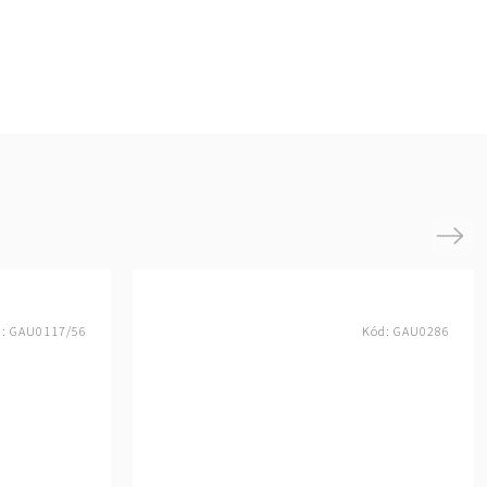
Next
d:
GAU0117/56
Kód:
GAU0286