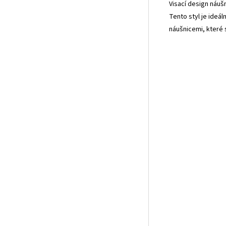
Visací design náuš
Tento styl je ideá
náušnicemi, které 