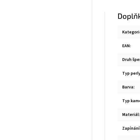
Doplň
Kategori
EAN
:
Druh špe
Typ perl
Barva
:
Typ kam
Materiál
:
Zapínání