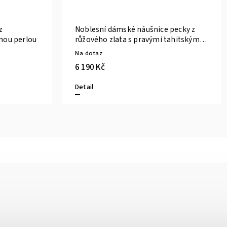
z
Noblesní dámské náušnice pecky z
rnou perlou
růžového zlata s pravými tahitskými
perlami
Na dotaz
6 190 Kč
Detail