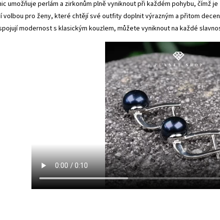
nic umožňuje perlám a zirkonům plně vyniknout při každém pohybu, čímž je 
lní volbou pro ženy, které chtějí své outfity doplnit výrazným a přitom de
spojují modernost s klasickým kouzlem, můžete vyniknout na každé slavnostn