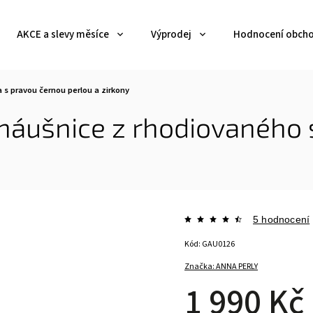
AKCE a slevy měsíce
Výprodej
Hodnocení obch
 s pravou černou perlou a zirkony
 náušnice z rhodiovaného 
5 hodnocení
Kód:
GAU0126
Značka:
ANNA PERLY
1 990 Kč