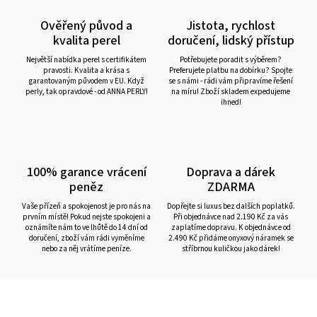
Ověřený původ a
Jistota, rychlost
kvalita perel
doručení, lidský přístup
Největší nabídka perel s certifikátem
Potřebujete poradit s výběrem?
pravosti. Kvalita a krása s
Preferujete platbu na dobírku? Spojte
garantovaným původem v EU. Když
se s námi - rádi vám připravíme řešení
perly, tak opravdové - od ANNA PERLY!
na míru! Zboží skladem expedujeme
ihned!
100% garance vrácení
Doprava a dárek
peněz
ZDARMA
Vaše přízeň a spokojenost je pro nás na
Dopřejte si luxus bez dalších poplatků.
prvním místě! Pokud nejste spokojeni a
Při objednávce nad 2.190 Kč za vás
oznámíte nám to ve lhůtě do 14 dní od
zaplatíme dopravu. K objednávce od
doručení, zboží vám rádi vyměníme
2.490 Kč přidáme onyxový náramek se
nebo za něj vrátíme peníze.
stříbrnou kuličkou jako dárek!