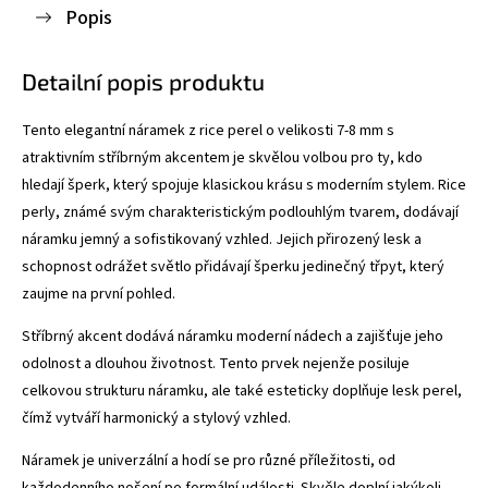
Popis
Detailní popis produktu
Tento elegantní náramek z rice perel o velikosti 7-8 mm s
atraktivním stříbrným akcentem je skvělou volbou pro ty, kdo
hledají šperk, který spojuje klasickou krásu s moderním stylem. Rice
perly, známé svým charakteristickým podlouhlým tvarem, dodávají
náramku jemný a sofistikovaný vzhled. Jejich přirozený lesk a
schopnost odrážet světlo přidávají šperku jedinečný třpyt, který
zaujme na první pohled.
Stříbrný akcent dodává náramku moderní nádech a zajišťuje jeho
odolnost a dlouhou životnost. Tento prvek nejenže posiluje
celkovou strukturu náramku, ale také esteticky doplňuje lesk perel,
čímž vytváří harmonický a stylový vzhled.
Náramek je univerzální a hodí se pro různé příležitosti, od
každodenního nošení po formální události. Skvěle doplní jakýkoli