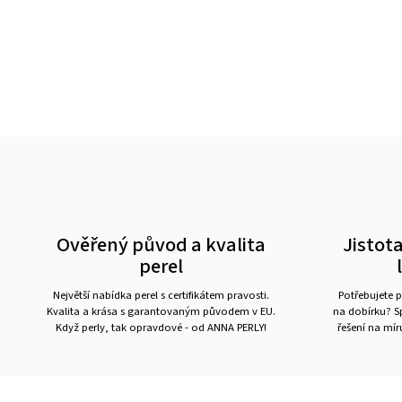
Ověřený původ a kvalita
Jistota
perel
Největší nabídka perel s certifikátem pravosti.
Potřebujete p
Kvalita a krása s garantovaným původem v EU.
na dobírku? Sp
Když perly, tak opravdové - od ANNA PERLY!
řešení na mí