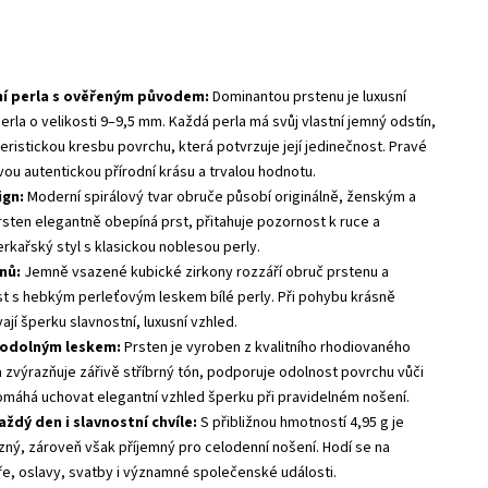
ní perla s ověřeným původem:
Dominantou prstenu je luxusní
erla o velikosti 9–9,5 mm. Každá perla má svůj vlastní jemný odstín,
eristickou kresbu povrchu, která potvrzuje její jedinečnost. Pravé
vou autentickou přírodní krásu a trvalou hodnotu.
ign:
Moderní spirálový tvar obruče působí originálně, ženským a
ten elegantně obepíná prst, přitahuje pozornost k ruce a
kařský styl s klasickou noblesou perly.
nů:
Jemně vsazené kubické zirkony rozzáří obruč prstenu a
ast s hebkým perleťovým leskem bílé perly. Při pohybu krásně
ají šperku slavnostní, luxusní vzhled.
 odolným leskem:
Prsten je vyroben z kvalitního rhodiovaného
a zvýrazňuje zářivě stříbrný tón, podporuje odolnost povrchu vůči
máhá uchovat elegantní vzhled šperku při pravidelném nošení.
ždý den i slavnostní chvíle:
S přibližnou hmotností 4,95 g je
ný, zároveň však příjemný pro celodenní nošení. Hodí se na
e, oslavy, svatby i významné společenské události.