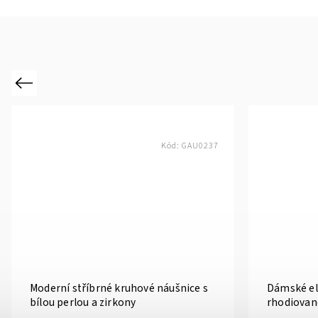
Previous
Kód:
GAU0237
Moderní stříbrné kruhové náušnice s
Dámské el
bílou perlou a zirkony
rhodiované
perlami a 