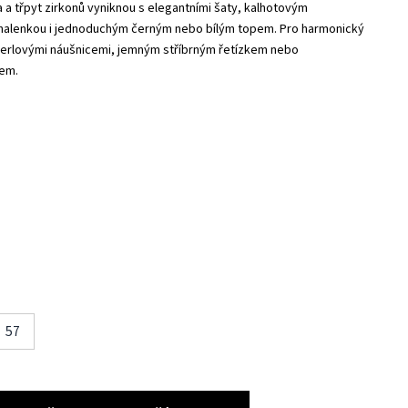
a a třpyt zirkonů vyniknou s elegantními šaty, kalhotovým
alenkou i jednoduchým černým nebo bílým topem. Pro harmonický
perlovými náušnicemi, jemným stříbrným řetízkem nebo
kem.
57