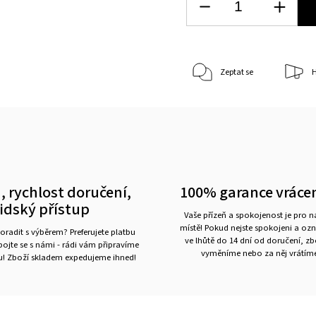
Zeptat se
H
, rychlost doručení,
100% garance vráce
lidský přístup
Vaše přízeň a spokojenost je pro 
místě! Pokud nejste spokojeni a oz
oradit s výběrem? Preferujete platbu
ve lhůtě do 14 dní od doručení, z
ojte se s námi - rádi vám připravíme
vyměníme nebo za něj vrátíme
ru! Zboží skladem expedujeme ihned!