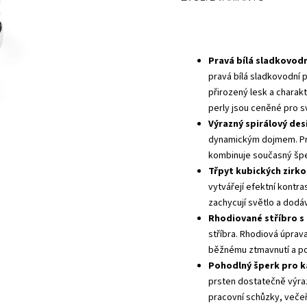
Pravá bílá sladkovod
pravá bílá sladkovodní p
přirozený lesk a charakt
perly jsou ceněné pro s
Výrazný spirálový des
dynamickým dojmem. Prs
kombinuje současný šper
Třpyt kubických zirko
vytvářejí efektní kontr
zachycují světlo a dodáv
Rhodiované stříbro s
stříbra. Rhodiová úprav
běžnému ztmavnutí a po
Pohodlný šperk pro ka
prsten dostatečně výraz
pracovní schůzky, večeř