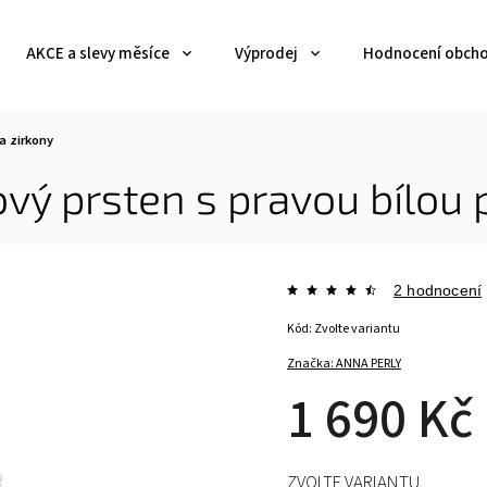
AKCE a slevy měsíce
Výprodej
Hodnocení obch
 a zirkony
ový prsten s pravou bílou 
2 hodnocení
Kód:
Zvolte variantu
Značka:
ANNA PERLY
1 690 Kč
ZVOLTE VARIANTU