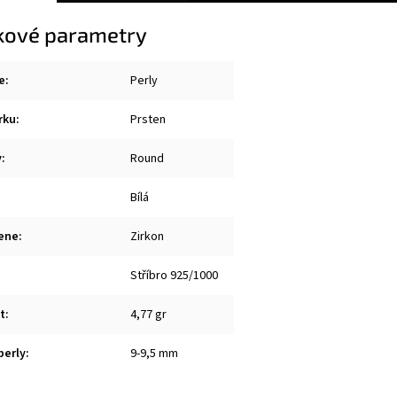
kové parametry
e
:
Perly
rku
:
Prsten
y
:
Round
Bílá
ene
:
Zirkon
Stříbro 925/1000
t
:
4,77 gr
perly
:
9-9,5 mm