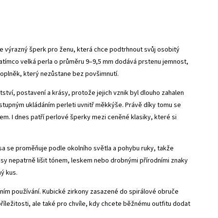
e výrazný šperk pro ženu, která chce podtrhnout svůj osobitý
 zatímco velká perla o průměru 9–9,5 mm dodává prstenu jemnost,
doplněk, který nezůstane bez povšimnutí.
atství, postavení a krásy, protože jejich vznik byl dlouho zahalen
ostupným ukládáním perleti uvnitř měkkýše. Právě díky tomu se
. I dnes patří perlové šperky mezi ceněné klasiky, které si
rása se proměňuje podle okolního světla a pohybu ruky, takže
kusy nepatrně lišit tónem, leskem nebo drobnými přírodními znaky
ný kus.
ním používání. Kubické zirkony zasazené do spirálové obruče
říležitosti, ale také pro chvíle, kdy chcete běžnému outfitu dodat