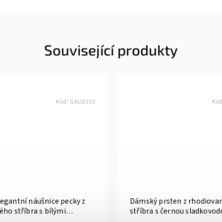
Související produkty
Kód:
GAU0255
Kó
egantní náušnice pecky z
Dámský prsten z rhodiova
ho stříbra s bílými
stříbra s černou sladkovod
zirkony
kubickými zirkony