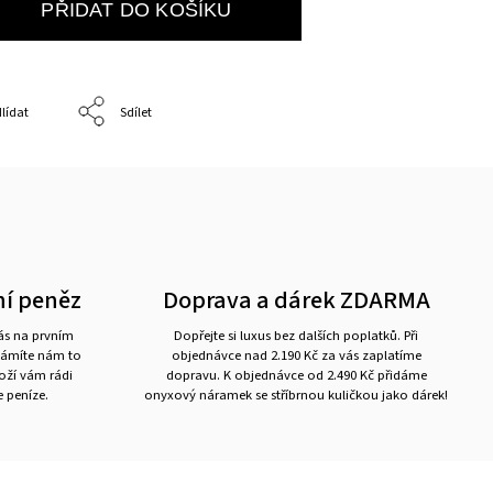
PŘIDAT DO KOŠÍKU
lídat
Sdílet
ní peněz
Doprava a dárek ZDARMA
nás na prvním
Dopřejte si luxus bez dalších poplatků. Při
námíte nám to
objednávce nad 2.190 Kč za vás zaplatíme
boží vám rádi
dopravu. K objednávce od 2.490 Kč přidáme
 peníze.
onyxový náramek se stříbrnou kuličkou jako dárek!