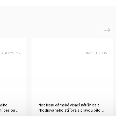
Next
d:
GAU0250/52
Kód:
GAU0145
ného
Noblesní dámské visací náušnice z
ní perlou a
rhodiovaného stříbra s pravou bílou
perlou