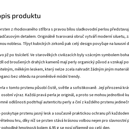
opis produktu
rsten z rhodiovaného stříbra s pravou bílou sladkovodní perlou představuj
nadčasovým detailem. Originálně tvarovaná obruč vytváří moderní siluetu,
nou noblesu. Třpyt kubických zirkonů pak celý design povyšuje na luxusní 
stvo již po tisíciletí. Ve starověkých civilizacích byly vzácným symbolem boh
díl od broušených drahých kamenů mají perly organický původ a vznikají p
telným, měkkým leskem, který nelze zcela nahradit žádným jiným materiálem
eganci bez ohledu na proměnlivé módní trendy.
erla v tomto prstenu působí čistě, světle a sofistikovaně. Její přirozená k
, osobní výraz. Každá pravá perla je originál, a proto se mohou jednotlivé 
mné odlišnosti podtrhují autenticitu perly a činí z každého prstenu jedineč
 poskytuje prstenu jasný lesk a současně praktickou ochranu při každoden
větelnou hru, díky níž se prsten stává krásnou volbou nejen pro slavnostní p
y pohodlné hmotnosti kolem 4,95 g se nosí příjemně po celý den.