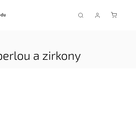
odu
perlou a zirkony