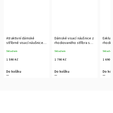
Atraktivní dámské
Dámské visací náušnice z
Exkluz
stříbrné visací náušnice s
rhodiovaného stříbra s
rhodio
pravou černou
pravou černou
sladko
Skladem
Skladem
Sklade
sladkovodní perlou
sladkovodní perlou
perlou
1 590 Kč
1 790 Kč
1 690 
Do košíku
Do košíku
Do koš