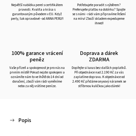
Největší nabídka perel s certifikátem
Potřebujete poradit s výběrem?
pravosti. Kvalita a krása s
Preferujete platbu na dobírku? Spojte
garantovaným původem v EU. Když
se s námi - rádi vám připravíme řešení
perly, tak opravdové - od ANNA PERLY!
na míru! Zboží skladem expedujeme
ihned!
100% garance vrácení
Doprava a dárek
peněz
ZDARMA
Vaše přízeň a spokojenost je pro nás na
Dopřejte si luxus bez dalších poplatků.
prvním místě! Pokud nejste spokojeni a
Při objednávce nad 2.190 Kč za vás
oznámíte nám to ve lhůtě do 14 dní od
zaplatíme dopravu. K objednávce od
doručení, zboží vám rádi vyměníme
2.490 Kč přidáme onyxový náramek se
nebo za něj vrátíme peníze.
stříbrnou kuličkou jako dárek!
Popis