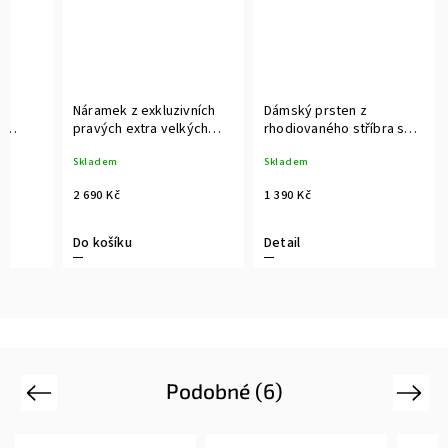
s
Náramek z exkluzivních
Dámský prsten z
í
pravých extra velkých
rhodiovaného stříbra s
černých perel s
pravou sladkovodní
Skladem
Skladem
designovým zapínáním
černou perlou a
briliantovým zirkonem
2 690 Kč
1 390 Kč
Do košíku
Detail
Podobné (6)
Previous
Next