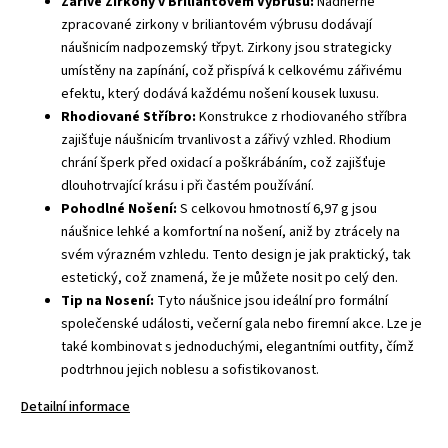
Zářivé Zirkony v Briliantovém Výbrusu:
Nádherně
zpracované zirkony v briliantovém výbrusu dodávají
náušnicím nadpozemský třpyt. Zirkony jsou strategicky
umístěny na zapínání, což přispívá k celkovému zářivému
efektu, který dodává každému nošení kousek luxusu.
Rhodiované Stříbro:
Konstrukce z rhodiovaného stříbra
zajišťuje náušnicím trvanlivost a zářivý vzhled. Rhodium
chrání šperk před oxidací a poškrábáním, což zajišťuje
dlouhotrvající krásu i při častém používání.
Pohodlné Nošení:
S celkovou hmotností 6,97 g jsou
náušnice lehké a komfortní na nošení, aniž by ztrácely na
svém výrazném vzhledu. Tento design je jak praktický, tak
estetický, což znamená, že je můžete nosit po celý den.
Tip na Nosení:
Tyto náušnice jsou ideální pro formální
společenské události, večerní gala nebo firemní akce. Lze je
také kombinovat s jednoduchými, elegantními outfity, čímž
podtrhnou jejich noblesu a sofistikovanost.
Detailní informace