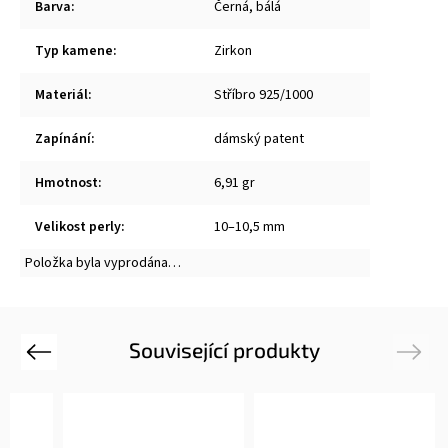
Barva
:
Černá, bálá
Typ kamene
:
Zirkon
Materiál
:
Stříbro 925/1000
Zapínání
:
dámský patent
Hmotnost
:
6,91 gr
Velikost perly
:
10–10,5 mm
Položka byla vyprodána…
Související produkty
Previous
Next