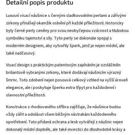
Detailní popis produktu
Luxusní visací náušnice s černými sladkovodními perlami a zářivými
zirkony přinášejí okamžik oslnění při každé příležitosti. Historicky
byly černé perly ceněny pro svou neobyčejnou vzácnost a hlubokou
symboliku tajemství a síly. Tyto perly se dokonale spojují s
moderním designem, aby vytvořily šperk, jenž je nejen módní, ale
také nadčasový.
Visací design s praktickým patentovým zapínáním je ozvláštněn
briliantově vybranými zirkony, které dodávají náušnicím výrazný
šmrnc. Toto zdobení nejen posouvá celkový vzhled na vyšší úroveň
elegance, ale i poskytuje šperku extra třpyt pro každodenní i
slavnostní příležitosti.
Konstrukce z rhodiovaného stříbra zajišťuje, že náušnice budou
vždy zářit a odolávat všem běžným nástrahám každodenního
opotřebení. Tato přidaná ochrana a lesk vytvářejí z náušnic nejen
dokonalý módní doplněk, ale také investici do dlouhodobé krásy a