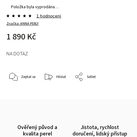
Položka byla vyprodána…
1 hodnocení
Značka:
ANNA PERLY
1 890 Kč
NA DOTAZ
Zeptat se
Hlídat
Sdílet
Ověřený původ a
Jistota, rychlost
kvalita perel
doručení, lidský přístup