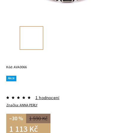
Kód:
AVA0066
Akce
1 hodnocení
Značka:
ANNA PERLY
–30 %
1 590 Kč
1 113 Kč