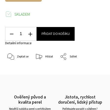
SKLADEM
PŘIDAT DO KOŠÍKU
Detailní informace
Zeptat se
Hlídat
Sdílet
Ověřený původ a
Jistota, rychlost
kvalita perel
doručení, lidský přístup
Největší nabídka perel s certifikátem
Potřebujete poradit s výběrem?