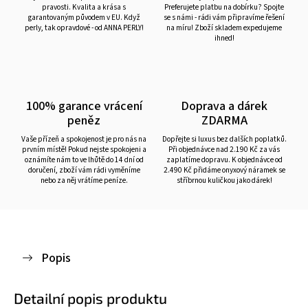
pravosti. Kvalita a krása s
Preferujete platbu na dobírku? Spojte
garantovaným původem v EU. Když
se s námi - rádi vám připravíme řešení
perly, tak opravdové - od ANNA PERLY!
na míru! Zboží skladem expedujeme
ihned!
100% garance vrácení
Doprava a dárek
peněz
ZDARMA
Vaše přízeň a spokojenost je pro nás na
Dopřejte si luxus bez dalších poplatků.
prvním místě! Pokud nejste spokojeni a
Při objednávce nad 2.190 Kč za vás
oznámíte nám to ve lhůtě do 14 dní od
zaplatíme dopravu. K objednávce od
doručení, zboží vám rádi vyměníme
2.490 Kč přidáme onyxový náramek se
nebo za něj vrátíme peníze.
stříbrnou kuličkou jako dárek!
Popis
Detailní popis produktu