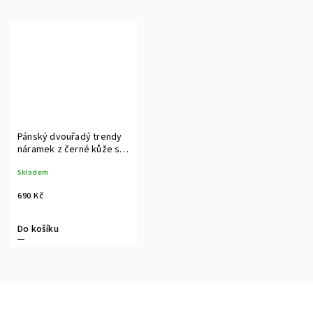
Pánský dvouřadý trendy
náramek z černé kůže s
lávovými kuličkami
Skladem
690 Kč
Do košíku