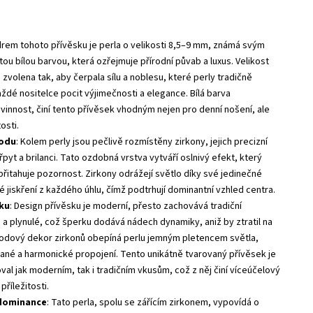
drem tohoto přívěsku je perla o velikosti 8,5–9 mm, známá svým
ou bílou barvou, která ozřejmuje přírodní půvab a luxus. Velikost
 zvolena tak, aby čerpala sílu a noblesu, které perly tradičně
aždé nositelce pocit výjimečnosti a elegance. Bílá barva
evinnost, činí tento přívěsek vhodným nejen pro denní nošení, ale
osti.
vodu
: Kolem perly jsou pečlivě rozmístěny zirkony, jejich precizní
třpyt a brilanci. Tato ozdobná vrstva vytváří oslnivý efekt, který
přitahuje pozornost. Zirkony odrážejí světlo díky své jedinečné
né jiskření z každého úhlu, čímž podtrhují dominantní vzhled centra.
sku
: Design přívěsku je moderní, přesto zachovává tradiční
té a plynulé, což šperku dodává nádech dynamiky, aniž by ztratil na
vodový dekor zirkonů obepíná perlu jemným pletencem světla,
ované a harmonické propojení. Tento unikátně tvarovaný přívěsek je
al jak moderním, tak i tradičním vkusům, což z něj činí víceúčelový
říležitosti.
 dominance
: Tato perla, spolu se zářícím zirkonem, vypovídá o