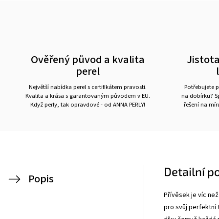
Ověřený původ a kvalita
Jistota
perel
Největší nabídka perel s certifikátem pravosti.
Potřebujete p
Kvalita a krása s garantovaným původem v EU.
na dobírku? Sp
Když perly, tak opravdové - od ANNA PERLY!
řešení na mí
Detailní p
Popis
Přívěsek je víc než
pro svůj perfektní