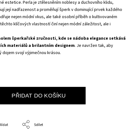
é estetice. Perla je ztělesněním noblesy a duchovního klidu,
ují její nadřazenost a proměňují šperk v dominující prvek každého
jadřuje nejen módní vkus, ale také osobní příběh o kultivovaném
těchto klíčových vlastností činí nejen módní záležitost, ale i
cholem šperkařské zručnosti, kde se nádoba elegance setkává
ích materiálů a brilantním designem
. Je navržen tak, aby
lý dojem svojí výjimečnou krásou.
PŘIDAT DO KOŠÍKU
lídat
Sdílet