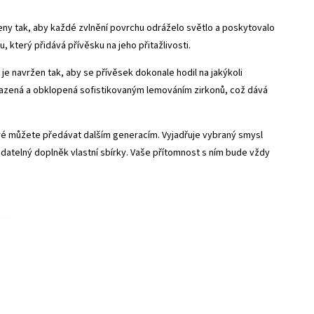
zeny tak, aby každé zvlnění povrchu odráželo světlo a poskytovalo
, který přidává přívěsku na jeho přitažlivosti.
e navržen tak, aby se přívěsek dokonale hodil na jakýkoli
ě usazená a obklopená sofistikovaným lemováním zirkonů, což dává
eré můžete předávat dalším generacím. Vyjadřuje vybraný smysl
adatelný doplněk vlastní sbírky. Vaše přítomnost s ním bude vždy