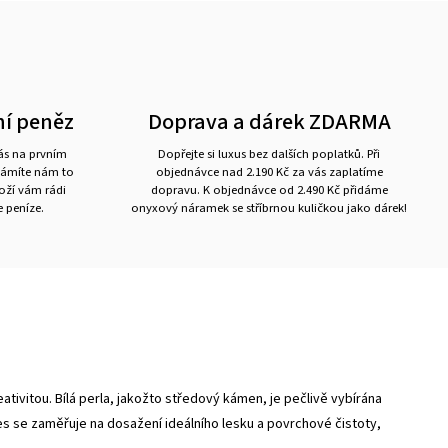
ní peněz
Doprava a dárek ZDARMA
nás na prvním
Dopřejte si luxus bez dalších poplatků. Při
námíte nám to
objednávce nad 2.190 Kč za vás zaplatíme
boží vám rádi
dopravu. K objednávce od 2.490 Kč přidáme
 peníze.
onyxový náramek se stříbrnou kuličkou jako dárek!
ativitou. Bílá perla, jakožto středový kámen, je pečlivě vybírána
es se zaměřuje na dosažení ideálního lesku a povrchové čistoty,