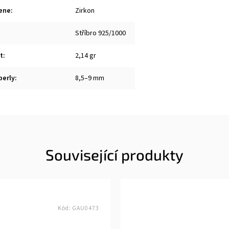
ene
:
Zirkon
Stříbro 925/1000
t
:
2,14 gr
perly
:
8,5–9 mm
Související produkty
Kód:
GAU0473