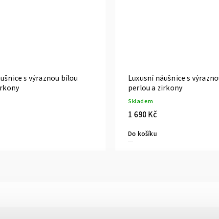
ušnice s výraznou bílou
Luxusní náušnice s výrazn
irkony
perlou a zirkony
Skladem
1 690 Kč
Do košíku