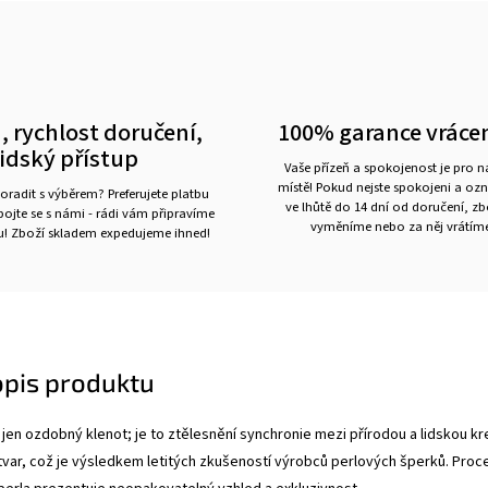
, rychlost doručení,
100% garance vráce
lidský přístup
Vaše přízeň a spokojenost je pro 
místě! Pokud nejste spokojeni a oz
oradit s výběrem? Preferujete platbu
ve lhůtě do 14 dní od doručení, z
ojte se s námi - rádi vám připravíme
vyměníme nebo za něj vrátíme
ru! Zboží skladem expedujeme ihned!
opis produktu
 jen ozdobný klenot; je to ztělesnění synchronie mezi přírodou a lidskou kre
 tvar, což je výsledkem letitých zkušeností výrobců perlových šperků. Proc