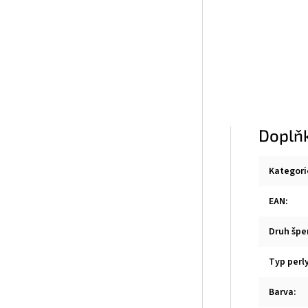
Doplň
Kategori
EAN
:
Druh špe
Typ perl
Barva
: