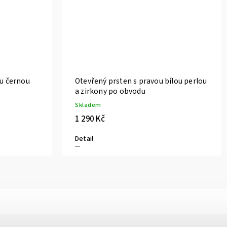
ou černou
Otevřený prsten s pravou bílou perlou
a zirkony po obvodu
Skladem
1 290 Kč
Detail