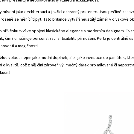
erla prezentuje neopakovatelný vzhled a exkluzivnost.
y působí jako dechberoucí a jiskřící ochranný prstenec. Jsou pečlivě zasa
rozeně se měnící třpyt. Tato brilance vytváří neustálý záměr v divákově oku
 přívěsku tkví ve spojení klasického elegance s moderním designem. Tvar j
k, čímž umožňuje personalizaci a flexibilitu při nošení. Perla je centráln
sovosti a magičnosti.
ělou volbou nejen jako módní doplněk, ale i jako investice do památek, kt
í o kvalitě, což z něj činí zároveň výjimečný dárek pro milované či nepostr
vkusná.