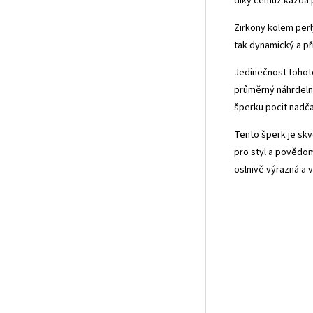
díky čemuž každá p
Zirkony kolem perl
tak dynamický a při
Jedinečnost tohoto
průměrný náhrdelní
šperku pocit nadča
Tento šperk je skv
pro styl a povědom
oslnivě výrazná a 