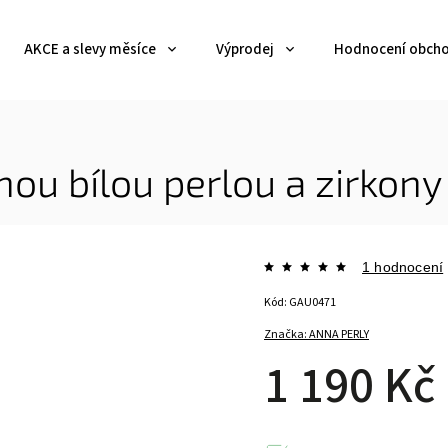
AKCE a slevy měsíce
Výprodej
Hodnocení obch
nou bílou perlou a zirkony
1 hodnocení
Kód:
GAU0471
Značka:
ANNA PERLY
1 190 Kč