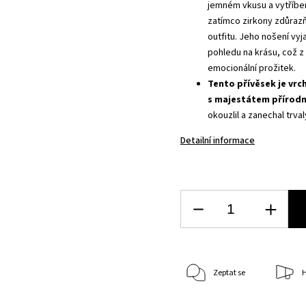
jemném vkusu a vytříben
zatímco zirkony zdůrazň
outfitu. Jeho nošení vy
pohledu na krásu, což z 
emocionální prožitek.
Tento přívěsek je vr
s majestátem přírodn
okouzlil a zanechal trva
Detailní informace
Zeptat se
H