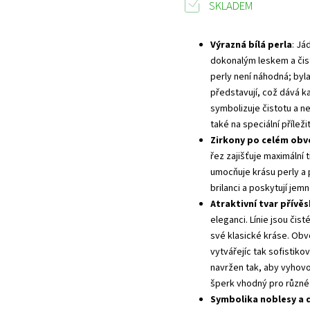
SKLADEM
Výrazná bílá perla
: Já
dokonalým leskem a čist
perly není náhodná; byla
představují, což dává k
symbolizuje čistotu a n
také na speciální příležit
Zirkony po celém ob
řez zajišťuje maximální 
umocňuje krásu perly a 
brilanci a poskytují jem
Atraktivní tvar přívě
eleganci. Línie jsou čis
své klasické kráse. Ob
vytvářejíc tak sofistik
navržen tak, aby vyhovov
šperk vhodný pro různé p
Symbolika noblesy a