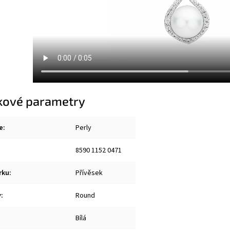
kové parametry
e
:
Perly
8590 1152 0471
rku
:
Přívěsek
y
:
Round
Bílá