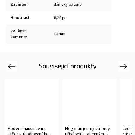
Zapínání
:
dámský patent
Hmotnost
:
6,24 gr
Velikost
10 mm
kamene
:
Související produkty
Previous
Next
Moderní náušnice na
Elegantní jemný stříbrný
Jedin
háček z rhodiovaného
přívěsek s tajemným
nárame