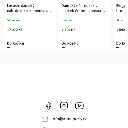
Luxusní dámský
Dámský náhrdelník z
Elegan
náhrdelník v kombinaci
kuliček černého onyxu s
brouše
růžového zlata a černého
vybroušeným přívěskem
růžov
Skladem
Skladem
Sklade
onyxu
v růžovém pozlacení
zapín
17 290 Kč
1 890 Kč
1 590 
Do košíku
Do košíku
Do koš
Facebook
Instagram
https://www.youtube.c
info
@
annaperly.cz