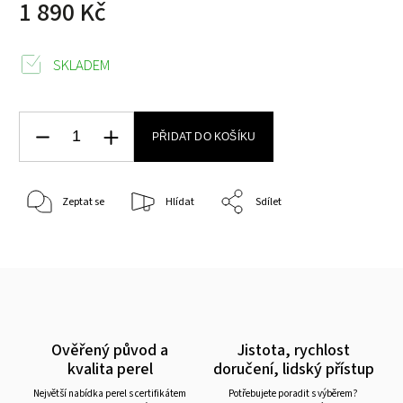
1 890 Kč
SKLADEM
PŘIDAT DO KOŠÍKU
Zeptat se
Hlídat
Sdílet
Ověřený původ a
Jistota, rychlost
kvalita perel
doručení, lidský přístup
Největší nabídka perel s certifikátem
Potřebujete poradit s výběrem?