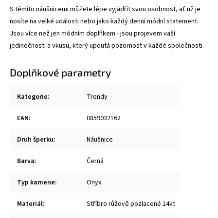
S těmito náušnicemi můžete lépe vyjádřit svou osobnost, ať už je
nosíte na velké události nebo jako každý denní módní statement.
Jsou více než jen módním doplňkem - jsou projevem vaší
jedinečnosti a vkusu, který upoutá pozornost v každé společnosti.
Doplňkové parametry
Kategorie
:
Trendy
EAN
:
0859032162
Druh šperku
:
Náušnice
Barva
:
Černá
Typ kamene
:
Onyx
Materiál
:
Stříbro růžově pozlacené 14kt