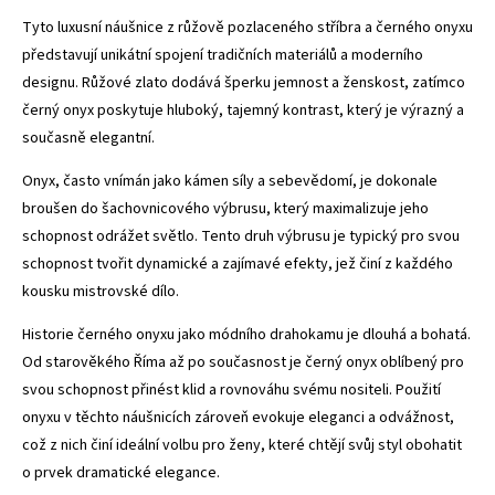
Tyto luxusní náušnice z růžově pozlaceného stříbra a černého onyxu
představují unikátní spojení tradičních materiálů a moderního
designu. Růžové zlato dodává šperku jemnost a ženskost, zatímco
černý onyx poskytuje hluboký, tajemný kontrast, který je výrazný a
současně elegantní.
Onyx, často vnímán jako kámen síly a sebevědomí, je dokonale
broušen do šachovnicového výbrusu, který maximalizuje jeho
schopnost odrážet světlo. Tento druh výbrusu je typický pro svou
schopnost tvořit dynamické a zajímavé efekty, jež činí z každého
kousku mistrovské dílo.
Historie černého onyxu jako módního drahokamu je dlouhá a bohatá.
Od starověkého Říma až po současnost je černý onyx oblíbený pro
svou schopnost přinést klid a rovnováhu svému nositeli. Použití
onyxu v těchto náušnicích zároveň evokuje eleganci a odvážnost,
což z nich činí ideální volbu pro ženy, které chtějí svůj styl obohatit
o prvek dramatické elegance.