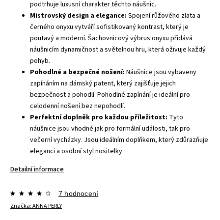
podtrhuje luxusní charakter těchto náušnic.
Mistrovský design a elegance:
Spojení růžového zlata a
černého onyxu vytváří sofistikovaný kontrast, který je
poutavý a moderní. Šachovnicový výbrus onyxu přidává
náušnicím dynamičnost a světelnou hru, která oživuje každý
pohyb.
Pohodlné a bezpečné nošení:
Náušnice jsou vybaveny
zapínáním na dámský patent, který zajišťuje jejich
bezpečnost a pohodlí. Pohodlné zapínání je ideální pro
celodenní nošení bez nepohodlí.
Perfektní doplněk pro každou příležitost:
Tyto
náušnice jsou vhodné jak pro formální události, tak pro
večerní vycházky. Jsou ideálním doplňkem, který zdůrazňuje
eleganci a osobní styl nositelky.
Detailní informace
7 hodnocení
Značka:
ANNA PERLY