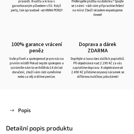
pravosti. Kvalita a krása s
Preferujete platbu na dobírku? Spojte
garantovaným původem v EU. Když
se s námi - rádi vám připravíme řešení
perly, tak opravdové - od ANNA PERLY!
na míru! Zboží skladem expedujeme
ihned!
100% garance vrácení
Doprava a dárek
peněz
ZDARMA
Vaše přízeň a spokojenost je pro nás na
Dopřejte si luxus bez dalších poplatků.
prvním místě! Pokud nejste spokojeni a
Při objednávce nad 2.190 Kč za vás
oznámíte nám to ve lhůtě do 14 dní od
zaplatíme dopravu. K objednávce od
doručení, zboží vám rádi vyměníme
2.490 Kč přidáme onyxový náramek se
nebo za něj vrátíme peníze.
stříbrnou kuličkou jako dárek!
Popis
Detailní popis produktu