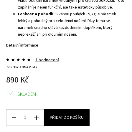
vlastnosti činí náramek vhodným i pro citlivou pokožku. Toto
zapínání je nejen funkční, ale také esteticky působivé.
Lehkost a pohodlí:
S váhou pouhých 15,7g je náramek
lehký a pohodlný pro celodenní nošení. Díky tomu se
náramek snadno stává každodenním doplňkem, který
nepřekáží ani při dlouhém nošení.
Detailní informace
1 hodnocení
Značka:
ANNA PERLY
890 Kč
SKLADEM
PŘIDAT DO KOŠÍKU