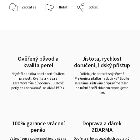
Zeptat se
Hlídat
Sdílet
Ověřený původ a
Jistota, rychlost
kvalita perel
doručení, lidský přístup
Největší nabídka perel s certifikátem
Potřebujete poradit s výběrem?
pravosti. Kvalita a krása s
Preferujete platbu na dobírku? Spojte
garantovaným původem v EU. Když
se s námi - rádi vám připravíme řešení
perly, tak opravdové - od ANNA PERLY!
na míru! Zboží skladem expedujeme
ihned!
100% garance vrácení
Doprava a dárek
peněz
ZDARMA
Vaše přízeň a spokojenost je pro nás na
Dopřejte si luxus bez dalších poplatků.