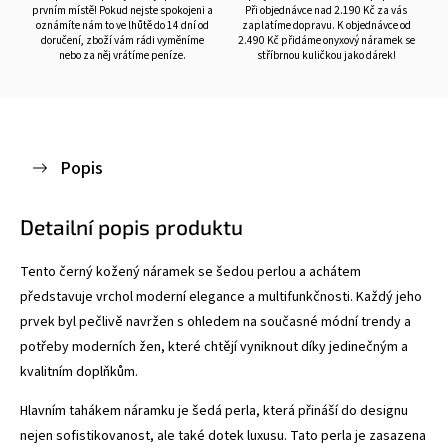
prvním místě! Pokud nejste spokojeni a
Při objednávce nad 2.190 Kč za vás
oznámíte nám to ve lhůtě do 14 dní od
zaplatíme dopravu. K objednávce od
doručení, zboží vám rádi vyměníme
2.490 Kč přidáme onyxový náramek se
nebo za něj vrátíme peníze.
stříbrnou kuličkou jako dárek!
Popis
Detailní popis produktu
Tento černý kožený náramek se šedou perlou a achátem
představuje vrchol moderní elegance a multifunkčnosti. Každý jeho
prvek byl pečlivě navržen s ohledem na současné módní trendy a
potřeby moderních žen, které chtějí vyniknout díky jedinečným a
kvalitním doplňkům.
Hlavním tahákem náramku je šedá perla, která přináší do designu
nejen sofistikovanost, ale také dotek luxusu. Tato perla je zasazena