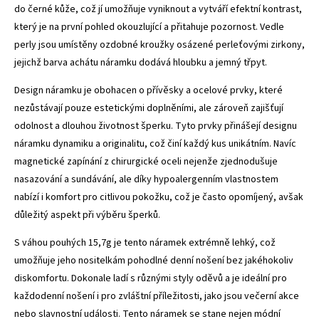
do černé kůže, což jí umožňuje vyniknout a vytváří efektní kontrast,
který je na první pohled okouzlující a přitahuje pozornost. Vedle
perly jsou umístěny ozdobné kroužky osázené perleťovými zirkony,
jejichž barva achátu náramku dodává hloubku a jemný třpyt.
Design náramku je obohacen o přívěsky a ocelové prvky, které
nezůstávají pouze estetickými doplněními, ale zároveň zajišťují
odolnost a dlouhou životnost šperku. Tyto prvky přinášejí designu
náramku dynamiku a originalitu, což činí každý kus unikátním. Navíc
magnetické zapínání z chirurgické oceli nejenže zjednodušuje
nasazování a sundávání, ale díky hypoalergenním vlastnostem
nabízí i komfort pro citlivou pokožku, což je často opomíjený, avšak
důležitý aspekt při výběru šperků.
S váhou pouhých 15,7g je tento náramek extrémně lehký, což
umožňuje jeho nositelkám pohodlné denní nošení bez jakéhokoliv
diskomfortu. Dokonale ladí s různými styly oděvů a je ideální pro
každodenní nošení i pro zvláštní příležitosti, jako jsou večerní akce
nebo slavnostní události. Tento náramek se stane nejen módní