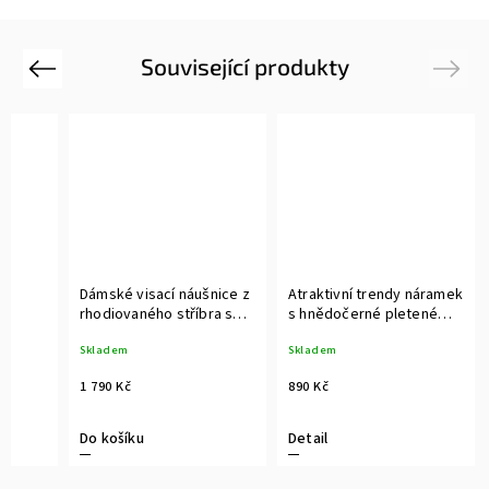
Související produkty
Previous
Next
Dámské visací náušnice z
Atraktivní trendy náramek
rhodiovaného stříbra s
s hnědočerné pletené
 a
pravou bílou sladkovodní
kůže s ocelovými prvky a
Skladem
Skladem
rem
perlou
magnetickým zapínáním
1 790 Kč
890 Kč
Do košíku
Detail