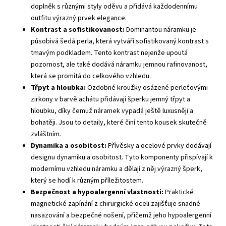
doplněk s různými styly oděvu a přidává každodennímu
outfitu výrazný prvek elegance.
Kontrast a sofistikovanost:
Dominantou náramku je
působivá šedá perla, která vytváří sofistikovaný kontrast s
tmavým podkladem. Tento kontrast nejenže upoutá
pozornost, ale také dodává náramku jemnou rafinovanost,
která se promítá do celkového vzhledu.
Třpyt a hloubka:
Ozdobné kroužky osázené perleťovými
zirkony v barvě achátu přidávají šperku jemný třpyt a
hloubku, díky čemuž náramek vypadá ještě luxusněji a
bohatěji. Jsou to detaily, které činí tento kousek skutečně
zvláštním.
Dynamika a osobitost:
Přívěsky a ocelové prvky dodávají
designu dynamiku a osobitost. Tyto komponenty přispívají k
modernímu vzhledu náramku a dělají z něj výrazný šperk,
který se hodí k různým příležitostem.
Bezpečnost a hypoalergenní vlastnosti:
Praktické
magnetické zapínání z chirurgické oceli zajišťuje snadné
nasazování a bezpečné nošení, přičemž jeho hypoalergenní