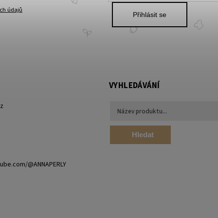
ch údajů
Přihlásit se
VYHLEDÁVÁNÍ
cz
Hledat
utube.com/@ANNAPERLY