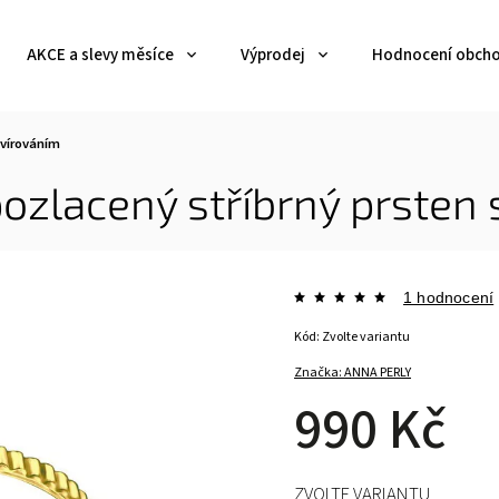
AKCE a slevy měsíce
Výprodej
Hodnocení obch
avírováním
ozlacený stříbrný prsten 
1 hodnocení
Kód:
Zvolte variantu
Značka:
ANNA PERLY
990 Kč
ZVOLTE VARIANTU