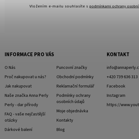
Vložením e-mailu souhlasíte s
podmínkami ochrany osobní
INFORMACE PRO VÁS
KONTAKT
O Nás
Puncovní značky
info
@
annaperly.
Proč nakupovat u nás?
Obchodní podmínky
+420 739 636 313
Jak nakupovat
Reklamační formulář
Facebook
Naše značka Anna Perly
Podmínky ochrany
Instagram
osobních údajů
Perly - dar přírody
https://www.yo
Moje objednávka
FAQ - vaše nejčastější
otázky
Kontakty
Dárkové balení
Blog