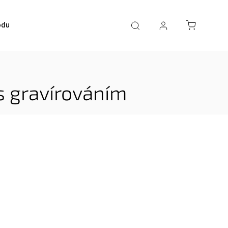
odu
s gravírováním