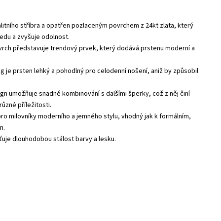
alitního stříbra a opatřen pozlaceným povrchem z 24kt zlata, který
ledu a zvyšuje odolnost.
ovrch představuje trendový prvek, který dodává prstenu moderní a
6 g je prsten lehký a pohodlný pro celodenní nošení, aniž by způsobil
sign umožňuje snadné kombinování s dalšími šperky, což z něj činí
různé příležitosti.
 pro milovníky moderního a jemného stylu, vhodný jak k formálním,
m.
šťuje dlouhodobou stálost barvy a lesku.