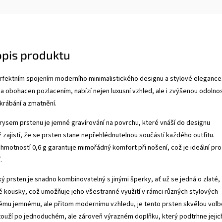
opis produktu
rfektním spojením moderního minimalistického designu a stylové elegance
 a obohacen pozlacením, nabízí nejen luxusní vzhled, ale i zvýšenou odolno
rábání a zmatnění.
rysem prstenu je jemné gravírování na povrchu, které vnáší do designu
ž zajistí, že se prsten stane nepřehlédnutelnou součástí každého outfitu.
hmotností 0,6 g garantuje mimořádný komfort při nošení, což je ideální pro
.
ký prsten je snadno kombinovatelný s jinými šperky, ať už se jedná o zlaté,
é kousky, což umožňuje jeho všestranné využití v rámci různých stylových
vému jemnému, ale přitom modernímu vzhledu, je tento prsten skvělou vol
ouží po jednoduchém, ale zároveň výrazném doplňku, který podtrhne jejic