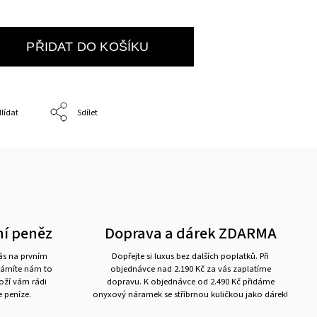
PŘIDAT DO KOŠÍKU
lídat
Sdílet
ní peněz
Doprava a dárek ZDARMA
nás na prvním
Dopřejte si luxus bez dalších poplatků. Při
námíte nám to
objednávce nad 2.190 Kč za vás zaplatíme
boží vám rádi
dopravu. K objednávce od 2.490 Kč přidáme
 peníze.
onyxový náramek se stříbrnou kuličkou jako dárek!