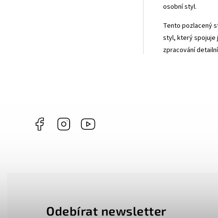
osobní styl.
Tento pozlacený st
styl, který spojuj
zpracování detailn
Facebook
Instagram
https://www.youtube.com/@ANNAPERLY
Odebírat newsletter