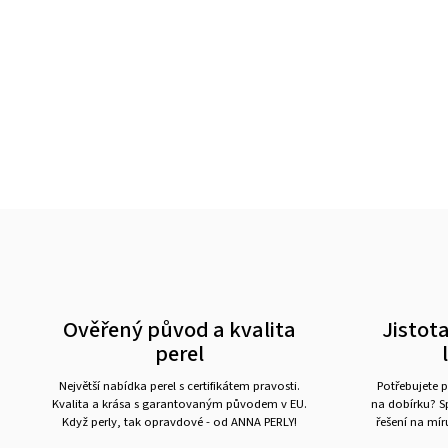
Ověřený původ a kvalita
Jistota
perel
Největší nabídka perel s certifikátem pravosti.
Potřebujete p
Kvalita a krása s garantovaným původem v EU.
na dobírku? Sp
Když perly, tak opravdové - od ANNA PERLY!
řešení na mí