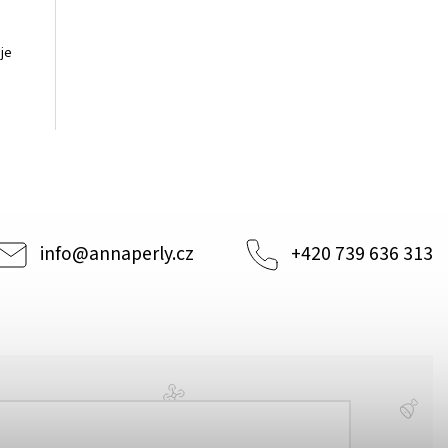
je
info
@
annaperly.cz
+420 739 636 313