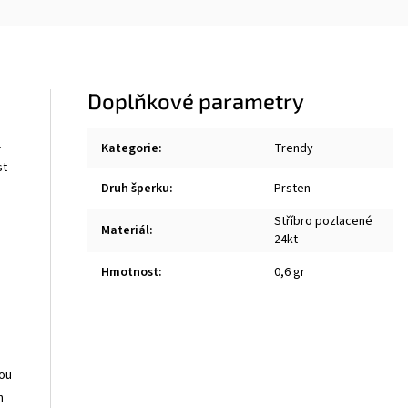
Doplňkové parametry
.
Kategorie
:
Trendy
st
Druh šperku
:
Prsten
Stříbro pozlacené
Materiál
:
24kt
Hmotnost
:
0,6 gr
bou
h