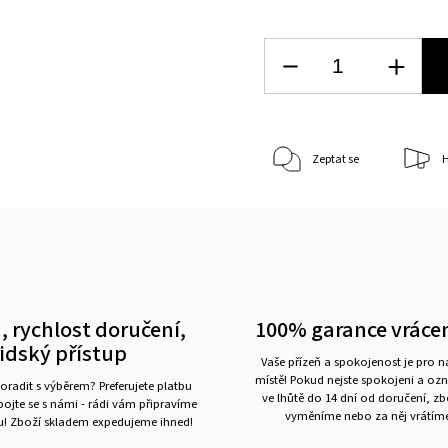
Zeptat se
H
, rychlost doručení,
100% garance vráce
lidský přístup
Vaše přízeň a spokojenost je pro 
místě! Pokud nejste spokojeni a oz
oradit s výběrem? Preferujete platbu
ve lhůtě do 14 dní od doručení, z
ojte se s námi - rádi vám připravíme
vyměníme nebo za něj vrátíme
ru! Zboží skladem expedujeme ihned!