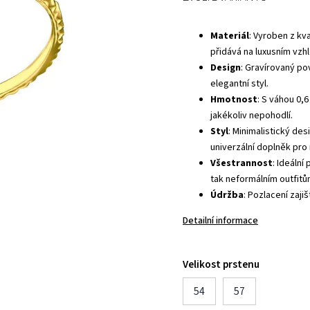
Materiál
: Vyroben z kv
přidává na luxusním vzh
Design
: Gravírovaný p
elegantní styl.
Hmotnost
: S váhou 0,
jakékoliv nepohodlí.
Styl
: Minimalistický de
univerzální doplněk pro 
Všestrannost
: Ideální
tak neformálním outfitů
Údržba
: Pozlacení zaji
Detailní informace
Velikost prstenu
54
57