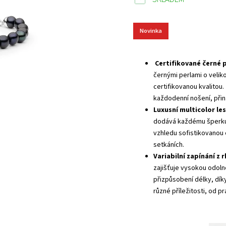
Novinka
Certifikované černé
černými perlami o velik
certifikovanou kvalitou. 
každodenní nošení, přiná
Luxusní multicolor le
dodává každému šperku 
vzhledu sofistikovanou e
setkáních.
Variabilní zapínání z
zajišťuje vysokou odoln
přizpůsobení délky, dí
různé příležitosti, od p