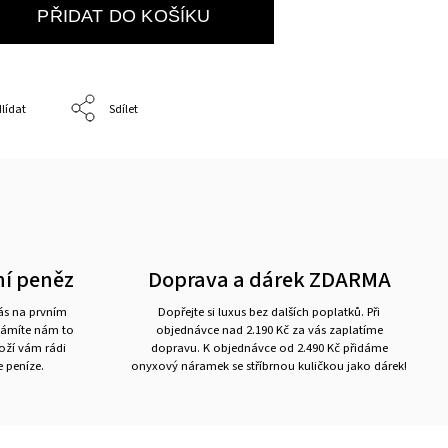
PŘIDAT DO KOŠÍKU
lídat
Sdílet
ní peněz
Doprava a dárek ZDARMA
nás na prvním
Dopřejte si luxus bez dalších poplatků. Při
námíte nám to
objednávce nad 2.190 Kč za vás zaplatíme
boží vám rádi
dopravu. K objednávce od 2.490 Kč přidáme
 peníze.
onyxový náramek se stříbrnou kuličkou jako dárek!