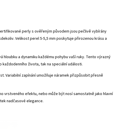
certifikované perly s ověřeným původem jsou pečlivě vybírány
í kdekoliv. Velikost perel 5-5,5 mm poskytuje přirozenou krásu a
dává hloubku a dynamiku každému pohybu vaší ruky. Tento výrazný
do každodenního života, tak na speciální události.
ost. Variabilní zapínání umožňuje náramek přizpůsobit přesně
ho vrstveného efektu, nebo může být nosí samostatně jako hlavní
otek nadčasové elegance.