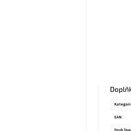
Doplň
Kategori
EAN
:
Druh špe