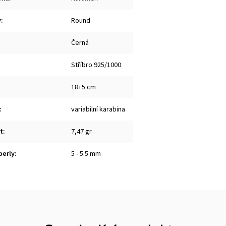
y
:
Round
Černá
Stříbro 925/1000
18+5 cm
:
variabilní karabina
t
:
7,47 gr
perly
:
5 - 5.5 mm