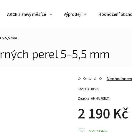
AKCE a slevy měsíce
Výprodej
Hodnocení obch
l 5-5,5 mm
rných perel 5-5,5 mm
Neohodnoce
Kód:
GAU0525
Značka:
ANNA PERLY
2 190 Kč
SKLADEM