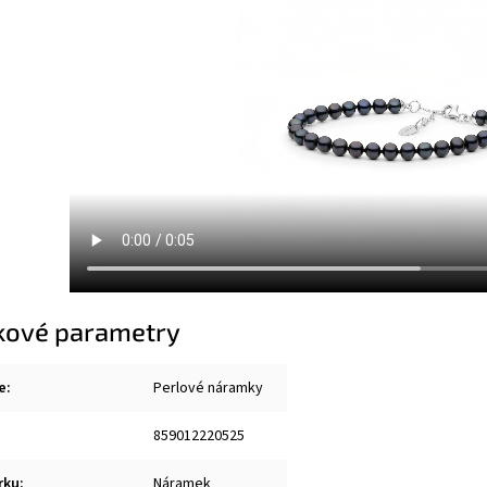
kové parametry
e
:
Perlové náramky
859012220525
rku
:
Náramek