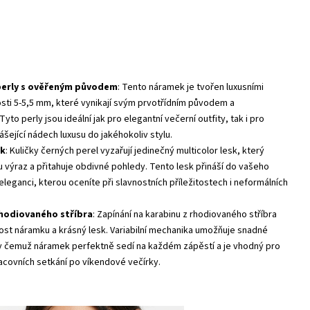
 perly s ověřeným původem
: Tento náramek je tvořen luxusními
osti 5-5,5 mm, které vynikají svým prvotřídním původem a
Tyto perly jsou ideální jak pro elegantní večerní outfity, tak i pro
šející nádech luxusu do jakéhokoliv stylu.
sk
: Kuličky černých perel vyzařují jedinečný multicolor lesk, který
výraz a přitahuje obdivné pohledy. Tento lesk přináší do vašeho
leganci, kterou oceníte při slavnostních příležitostech i neformálních
 rhodiovaného stříbra
: Zapínání na karabinu z rhodiovaného stříbra
ost náramku a krásný lesk. Variabilní mechanika umožňuje snadné
ky čemuž náramek perfektně sedí na každém zápěstí a je vhodný pro
racovních setkání po víkendové večírky.