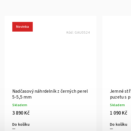
Novinka
Kód:
GAU0524
Nadčasový náhrdelník z černých perel
Jemné stř
5-5,5 mm
puzetu s 
perlou
Skladem
Skladem
3 890 Kč
1 090 Kč
Do košíku
Do košíku