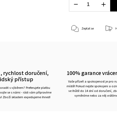
Zeptat se
H
, rychlost doručení,
100% garance vráce
lidský přístup
Vaše přízeň a spokojenost je pro 
místě! Pokud nejste spokojeni a oz
oradit s výběrem? Preferujete platbu
ve lhůtě do 14 dní od doručení, z
ojte se s námi - rádi vám připravíme
vyměníme nebo za něj vrátíme
ru! Zboží skladem expedujeme ihned!