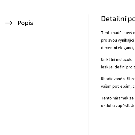
Detailní p
Popis
Tento nadčasový ná
pro svou vynikající
decentní eleganci,
Unikátní multicolo
lesk je ideální pro
Rhodiované stříbro
vašim potřebám, co
Tento náramek se s
ozdoba zápěstí. J