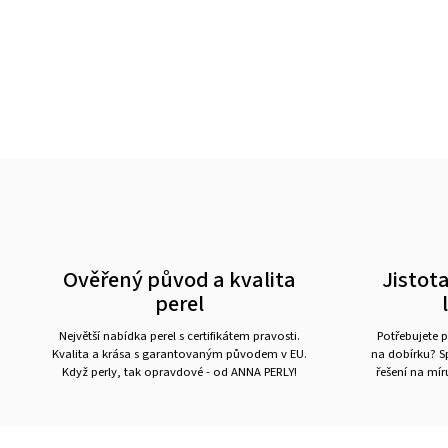
Ověřený původ a kvalita
Jistota
perel
Největší nabídka perel s certifikátem pravosti.
Potřebujete p
Kvalita a krása s garantovaným původem v EU.
na dobírku? Sp
Když perly, tak opravdové - od ANNA PERLY!
řešení na mí