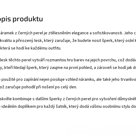
opis produktu
ramek z černých perel je ztělesněním elegance a sofistikovanosti. Jeho 
 kvalitu a přirozený lesk, který zaručuje, že budete nosit šperk, který osln
 která se hodí ke každému outfitu.
r lesk těchto perel vytváří rozmanitou hru barev na jejich povrchu, což do
 ty, kteří hledají šperk, který zaujme na první pohled, a zároveň se hodí jak 
 použité pro zapínání nejen posiluje vzhled náramku, ale také jeho trvanliv
ž zaručuje pohodlí při nošení po celý den.
kvěle kombinuje s dalšími šperky z černých perel pro vytvoření důmyslné
e ideálním doplňkem pro každý šatník, který dodá vášmu osobnímu stylu d