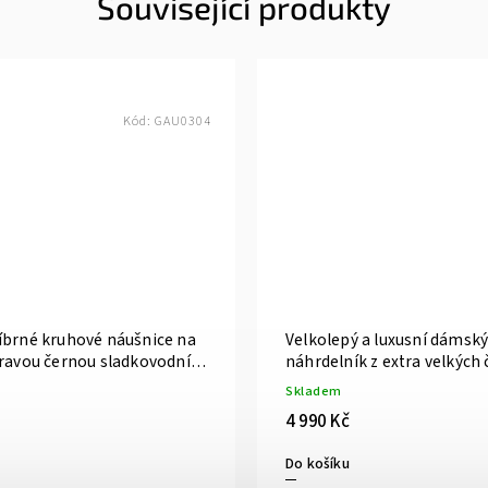
Související produkty
Kód:
GAU0304
íbrné kruhové náušnice na
Velkolepý a luxusní dámský
pravou černou sladkovodní
náhrdelník z extra velkých
perel s designovým zapín
Skladem
4 990 Kč
Do košíku