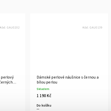
Kód:
GAU0202
Kód:
GAU0139
 perlový
Dámské perlové náušnice s černou a
 černých
bílou perlou
áním
Skladem
1 190 Kč
Do košíku