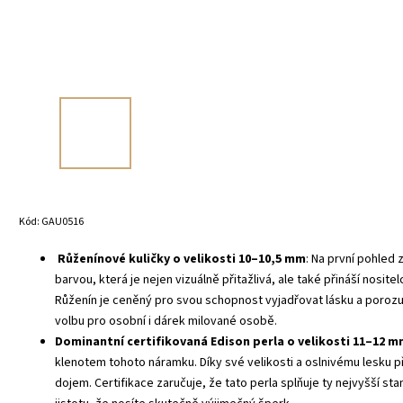
Kód:
GAU0516
Růženínové kuličky o velikosti 10–10,5 mm
: Na první pohled
barvou, která je nejen vizuálně přitažlivá, ale také přináší nosite
Růženín je ceněný pro svou schopnost vyjadřovat lásku a porozumě
volbu pro osobní i dárek milované osobě.
Dominantní certifikovaná Edison perla o velikosti 11–12 
klenotem tohoto náramku. Díky své velikosti a oslnivému lesku př
dojem. Certifikace zaručuje, že tato perla splňuje ty nejvyšší st