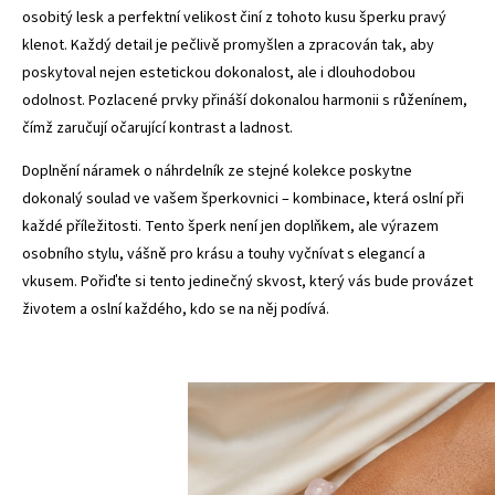
osobitý lesk a perfektní velikost činí z tohoto kusu šperku pravý
klenot. Každý detail je pečlivě promyšlen a zpracován tak, aby
poskytoval nejen estetickou dokonalost, ale i dlouhodobou
odolnost. Pozlacené prvky přináší dokonalou harmonii s růženínem,
čímž zaručují očarující kontrast a ladnost.
Doplnění náramek o náhrdelník ze stejné kolekce poskytne
dokonalý soulad ve vašem šperkovnici – kombinace, která oslní při
každé příležitosti. Tento šperk není jen doplňkem, ale výrazem
osobního stylu, vášně pro krásu a touhy vyčnívat s elegancí a
vkusem. Pořiďte si tento jedinečný skvost, který vás bude provázet
životem a oslní každého, kdo se na něj podívá.