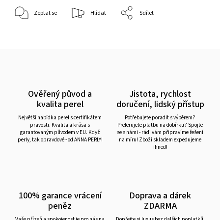
Zeptat se
Hlídat
Sdílet
Ověřený původ a
Jistota, rychlost
kvalita perel
doručení, lidský přístup
Největší nabídka perel s certifikátem
Potřebujete poradit s výběrem?
pravosti. Kvalita a krása s
Preferujete platbu na dobírku? Spojte
garantovaným původem v EU. Když
se s námi - rádi vám připravíme řešení
perly, tak opravdové - od ANNA PERLY!
na míru! Zboží skladem expedujeme
ihned!
100% garance vrácení
Doprava a dárek
peněz
ZDARMA
Vaše přízeň a spokojenost je pro nás na
Dopřejte si luxus bez dalších poplatků.