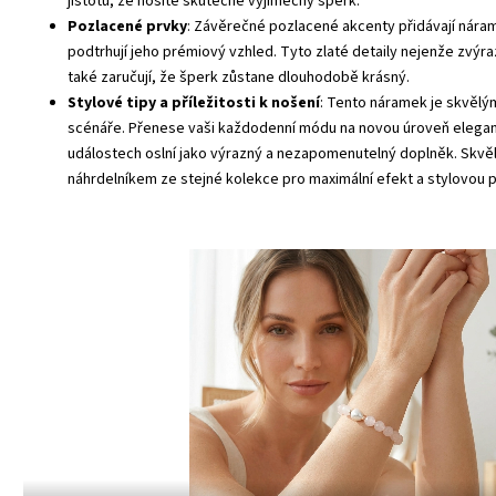
jistotu, že nosíte skutečně výjimečný šperk.
Pozlacené prvky
: Závěrečné pozlacené akcenty přidávají náram
podtrhují jeho prémiový vzhled. Tyto zlaté detaily nejenže zvýra
také zaručují, že šperk zůstane dlouhodobě krásný.
Stylové tipy a příležitosti k nošení
: Tento náramek je skvělý
scénáře. Přenese vaši každodenní módu na novou úroveň elegan
událostech oslní jako výrazný a nezapomenutelný doplněk. Skvěl
náhrdelníkem ze stejné kolekce pro maximální efekt a stylovou 