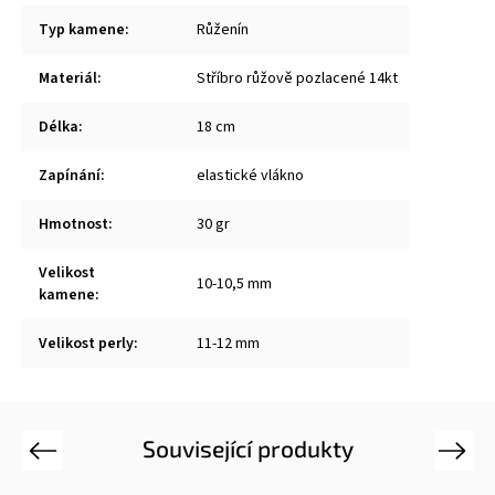
Typ kamene
:
Růženín
Materiál
:
Stříbro růžově pozlacené 14kt
Délka
:
18 cm
Zapínání
:
elastické vlákno
Hmotnost
:
30 gr
Velikost
10-10,5 mm
kamene
:
Velikost perly
:
11-12 mm
Související produkty
Previous
Next