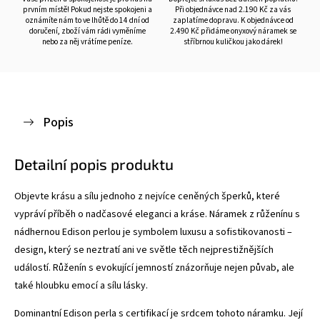
prvním místě! Pokud nejste spokojeni a
Při objednávce nad 2.190 Kč za vás
oznámíte nám to ve lhůtě do 14 dní od
zaplatíme dopravu. K objednávce od
doručení, zboží vám rádi vyměníme
2.490 Kč přidáme onyxový náramek se
nebo za něj vrátíme peníze.
stříbrnou kuličkou jako dárek!
Popis
Detailní popis produktu
Objevte krásu a sílu jednoho z nejvíce ceněných šperků, které
vypráví příběh o nadčasové eleganci a kráse. Náramek z růženínu s
nádhernou Edison perlou je symbolem luxusu a sofistikovanosti –
design, který se neztratí ani ve světle těch nejprestižnějších
událostí. Růženín s evokující jemností znázorňuje nejen půvab, ale
také hloubku emocí a sílu lásky.
Dominantní Edison perla s certifikací je srdcem tohoto náramku. Její