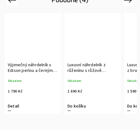
čný náhrdelník s
Luxusní náhrdelník z
Luxusní dámský 
n perlou a černým
růženínu s růžově
z broušených kul
m na rhodiovaném
pozlacenou stříbrnou
růženínu s růžov
m
Skladem
Skladem
ře s růžovým
kuličkou
pozlaceným kor
cením
Kč
1 690 Kč
1 590 Kč
Do košíku
Do košíku