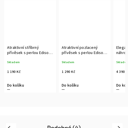
íbrný
Atraktivní pozlacený
Elegantní perlový
rlou Edison
přívěsek s perlou Edison
náhrdelník s pravou
a zirkonem
Edison perlou a růžový
Skladem
Skladem
pozlacením
1 290 Kč
4 390 Kč
Do košíku
Do košíku
Podobné (4)
Previous
Next