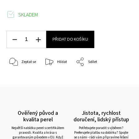
SKLADEM
PŘIDAT DO KOŠÍKU
Zeptat se
Hlídat
Sdílet
Ověřený původ a
Jistota, rychlost
kvalita perel
doručení, lidský přístup
Největší nabídka perel s certifikátem
Potřebujete poradit s výběrem?
pravosti. Kvalita a krása s
Preferujete platbu na dobírku? Spojte
garantovaným původem v EU. Když
se s námi - rádi vám připravíme řešení