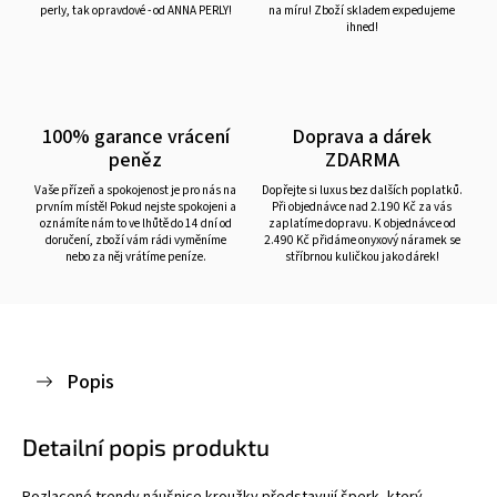
perly, tak opravdové - od ANNA PERLY!
na míru! Zboží skladem expedujeme
ihned!
100% garance vrácení
Doprava a dárek
peněz
ZDARMA
Vaše přízeň a spokojenost je pro nás na
Dopřejte si luxus bez dalších poplatků.
prvním místě! Pokud nejste spokojeni a
Při objednávce nad 2.190 Kč za vás
oznámíte nám to ve lhůtě do 14 dní od
zaplatíme dopravu. K objednávce od
doručení, zboží vám rádi vyměníme
2.490 Kč přidáme onyxový náramek se
nebo za něj vrátíme peníze.
stříbrnou kuličkou jako dárek!
Popis
Detailní popis produktu
Pozlacené trendy náušnice kroužky představují šperk, který