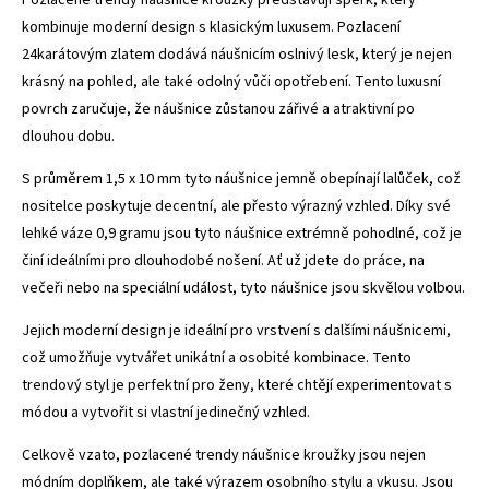
kombinuje moderní design s klasickým luxusem. Pozlacení
24karátovým zlatem dodává náušnicím oslnivý lesk, který je nejen
krásný na pohled, ale také odolný vůči opotřebení. Tento luxusní
povrch zaručuje, že náušnice zůstanou zářivé a atraktivní po
dlouhou dobu.
S průměrem 1,5 x 10 mm tyto náušnice jemně obepínají lalůček, což
nositelce poskytuje decentní, ale přesto výrazný vzhled. Díky své
lehké váze 0,9 gramu jsou tyto náušnice extrémně pohodlné, což je
činí ideálními pro dlouhodobé nošení. Ať už jdete do práce, na
večeři nebo na speciální událost, tyto náušnice jsou skvělou volbou.
Jejich moderní design je ideální pro vrstvení s dalšími náušnicemi,
což umožňuje vytvářet unikátní a osobité kombinace. Tento
trendový styl je perfektní pro ženy, které chtějí experimentovat s
módou a vytvořit si vlastní jedinečný vzhled.
Celkově vzato, pozlacené trendy náušnice kroužky jsou nejen
módním doplňkem, ale také výrazem osobního stylu a vkusu. Jsou