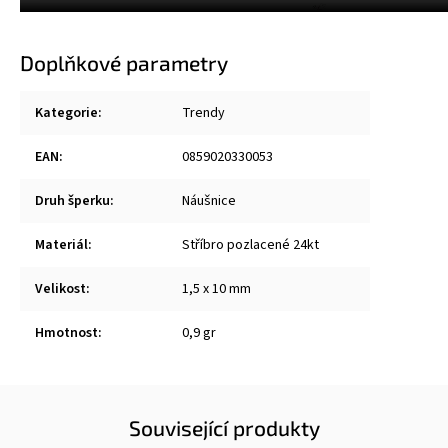
Doplňkové parametry
Kategorie
:
Trendy
EAN
:
0859020330053
Druh šperku
:
Náušnice
Materiál
:
Stříbro pozlacené 24kt
Velikost
:
1,5 x 10 mm
Hmotnost
:
0,9 gr
Související produkty