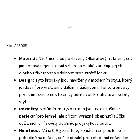
Kód:
A4S0053
Materiál:
Náušnice jsou pozlaceny 24karátovým zlatem, což
jim dodává nejen luxusní vzhled, ale také zaručuje jejich
dlouhou životnost a odolnost proti ztrátě lesku.
Design:
Tyto kroužky jsou navrženy v moderním stylu, který
je ideální pro vrstvení s dalšími náušnicemi. Tento trendový
prvek umožňuje nositelce vyjádřit svou kreativitu a osobitý
styl.
Rozměry:
S průměrem 1,5 x 10 mm jsou tyto náušnice
perfektní pro jemné, ale přitom výrazné obepnutí lalůčku,
což z nich činí skvělý doplněk pro jakýkoliv outfit.
Hmotnost:
Váha 0,9 g zajišťuje, že náušnice jsou lehké a
pohodlné na nošení, což je ideální pro celodenní nošení bez