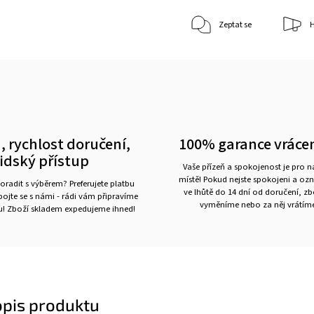
Zeptat se
H
, rychlost doručení,
100% garance vráce
lidský přístup
Vaše přízeň a spokojenost je pro 
místě! Pokud nejste spokojeni a oz
oradit s výběrem? Preferujete platbu
ve lhůtě do 14 dní od doručení, z
ojte se s námi - rádi vám připravíme
vyměníme nebo za něj vrátíme
ru! Zboží skladem expedujeme ihned!
opis produktu