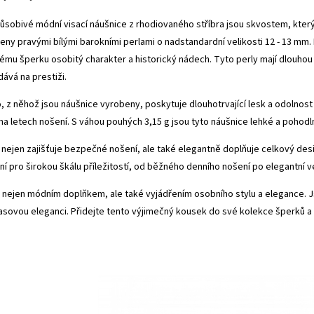
 působivé módní visací náušnice z rhodiovaného stříbra jsou skvostem, kter
eny pravými bílými barokními perlami o nadstandardní velikosti 12 - 13 mm.
mu šperku osobitý charakter a historický nádech. Tyto perly mají dlouhou 
dává na prestiži.
, z něhož jsou náušnice vyrobeny, poskytuje dlouhotrvající lesk a odolnost
a letech nošení. S váhou pouhých 3,15 g jsou tyto náušnice lehké a pohodl
nejen zajišťuje bezpečné nošení, ale také elegantně doplňuje celkový desig
lní pro širokou škálu příležitostí, od běžného denního nošení po elegantní 
 nejen módním doplňkem, ale také vyjádřením osobního stylu a elegance. J
dčasovou eleganci. Přidejte tento výjimečný kousek do své kolekce šperků 