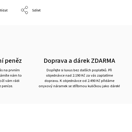
lídat
Sdílet
ní peněz
Doprava a dárek ZDARMA
nás na prvním
Dopřejte si luxus bez dalších poplatků. Při
námíte nám to
objednávce nad 2.190 Kč za vás zaplatíme
boží vám rádi
dopravu. K objednávce od 2.490 Kč přidáme
 peníze.
onyxový náramek se stříbrnou kuličkou jako dárek!