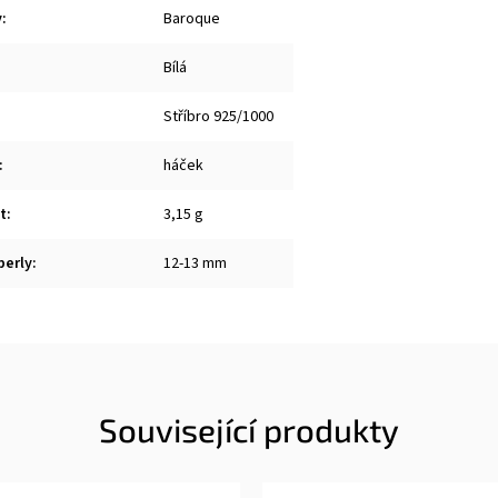
y
:
Baroque
Bílá
Stříbro 925/1000
:
háček
t
:
3,15 g
perly
:
12-13 mm
Související produkty