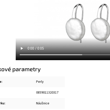
kové parametry
e
:
Perly
0859011320317
rku
:
Náušnice