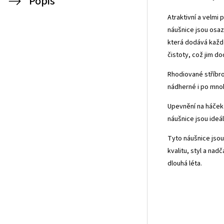
Popis
Atraktivní a velmi
náušnice jsou osaz
která dodává každé
čistoty, což jim do
Rhodiované stříbro
nádherné i po mnoh
Upevnění na háček 
náušnice jsou ideá
Tyto náušnice jsou
kvalitu, styl a na
dlouhá léta.