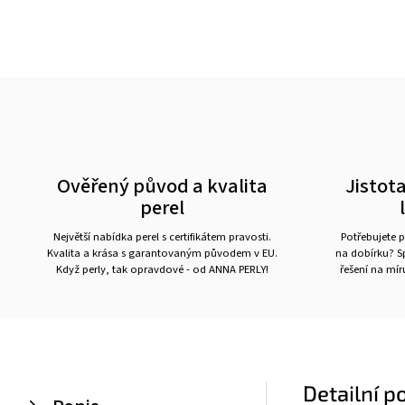
Ověřený původ a kvalita
Jistota
perel
Největší nabídka perel s certifikátem pravosti.
Potřebujete p
Kvalita a krása s garantovaným původem v EU.
na dobírku? Sp
Když perly, tak opravdové - od ANNA PERLY!
řešení na mí
Detailní p