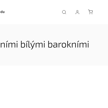
odu
ními bílými barokními