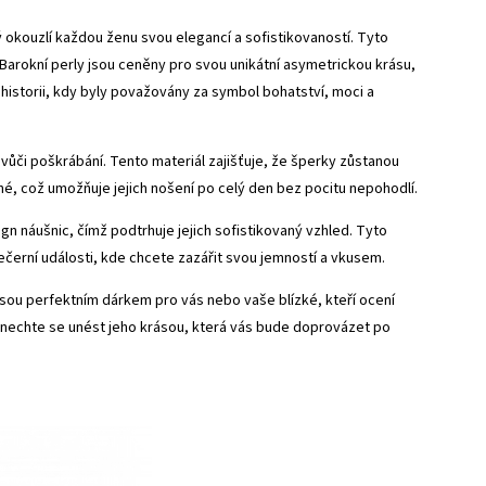
ý okouzlí každou ženu svou elegancí a sofistikovaností. Tyto
 Barokní perly jsou ceněny pro svou unikátní asymetrickou krásu,
historii, kdy byly považovány za symbol bohatství, moci a
 vůči poškrábání. Tento materiál zajišťuje, že šperky zůstanou
né, což umožňuje jejich nošení po celý den bez pocitu nepohodlí.
n náušnic, čímž podtrhuje jejich sofistikovaný vzhled. Tyto
večerní události, kde chcete zazářit svou jemností a vkusem.
sou perfektním dárkem pro vás nebo vaše blízké, kteří ocení
a nechte se unést jeho krásou, která vás bude doprovázet po