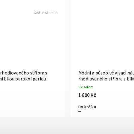
Kód:
GAU0318
 rhodiovaného stříbra s
Módní a působivé visací ná
í bílou barokní perlou
rhodiovaného stříbra s bíl
barokními perlami a zirko
Skladem
1 890 Kč
Do košíku