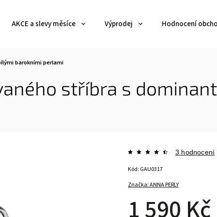
AKCE a slevy měsíce
Výprodej
Hodnocení obch
bílými barokními perlami
vaného stříbra s dominant
3 hodnocení
Kód:
GAU0317
Značka:
ANNA PERLY
1 590 Kč