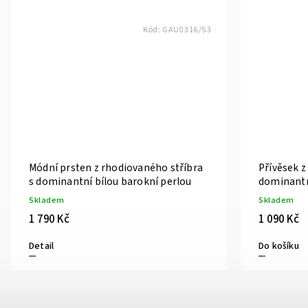
Kód:
GAU0316/53
Módní prsten z rhodiovaného stříbra
Přívěsek z
s dominantní bílou barokní perlou
dominantn
Skladem
Skladem
1 790 Kč
1 090 Kč
Detail
Do košíku