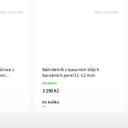
Kód:
GAU0320
Kód:
GAU0493
ušnice z
Náhrdelník z luxusních bílých
ými
barokních perel 11-12 mm
ny
Skladem
3 290 Kč
Do košíku