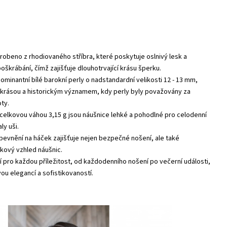
robeno z rhodiovaného stříbra, které poskytuje oslnivý lesk a
oškrábání, čímž zajišťuje dlouhotrvající krásu šperku.
ominantní bílé barokní perly o nadstandardní velikosti 12 - 13 mm,
krásou a historickým významem, kdy perly byly považovány za
oty.
 celkovou váhou 3,15 g jsou náušnice lehké a pohodlné pro celodenní
ly uši.
pevnění na háček zajišťuje nejen bezpečné nošení, ale také
kový vzhled náušnic.
ní pro každou příležitost, od každodenního nošení po večerní události,
ou elegancí a sofistikovaností.