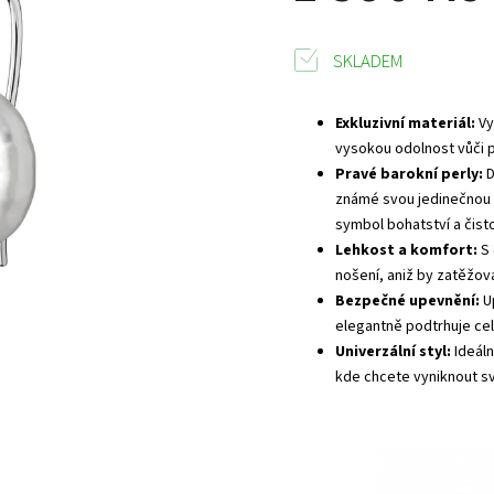
SKLADEM
Exkluzivní materiál:
Vy
vysokou odolnost vůči p
Pravé barokní perly:
D
známé svou jedinečnou 
symbol bohatství a čist
Lehkost a komfort:
S
nošení, aniž by zatěžova
Bezpečné upevnění:
U
elegantně podtrhuje cel
Univerzální styl:
Ideál
kde chcete vyniknout sv