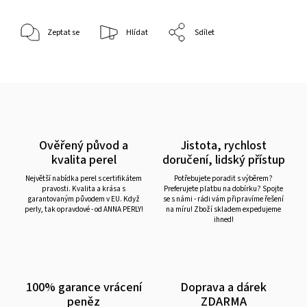
Zeptat se
Hlídat
Sdílet
Ověřený původ a
Jistota, rychlost
kvalita perel
doručení, lidský přístup
Největší nabídka perel s certifikátem
Potřebujete poradit s výběrem?
pravosti. Kvalita a krása s
Preferujete platbu na dobírku? Spojte
garantovaným původem v EU. Když
se s námi - rádi vám připravíme řešení
perly, tak opravdové - od ANNA PERLY!
na míru! Zboží skladem expedujeme
ihned!
100% garance vrácení
Doprava a dárek
peněz
ZDARMA