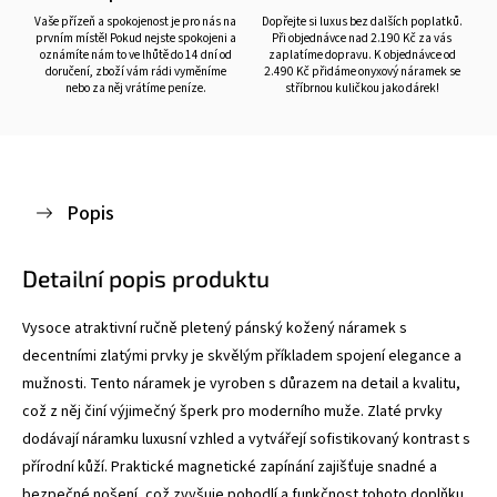
Vaše přízeň a spokojenost je pro nás na
Dopřejte si luxus bez dalších poplatků.
prvním místě! Pokud nejste spokojeni a
Při objednávce nad 2.190 Kč za vás
oznámíte nám to ve lhůtě do 14 dní od
zaplatíme dopravu. K objednávce od
doručení, zboží vám rádi vyměníme
2.490 Kč přidáme onyxový náramek se
nebo za něj vrátíme peníze.
stříbrnou kuličkou jako dárek!
Popis
Detailní popis produktu
Vysoce atraktivní ručně pletený pánský kožený náramek s
decentními zlatými prvky je skvělým příkladem spojení elegance a
mužnosti. Tento náramek je vyroben s důrazem na detail a kvalitu,
což z něj činí výjimečný šperk pro moderního muže. Zlaté prvky
dodávají náramku luxusní vzhled a vytvářejí sofistikovaný kontrast s
přírodní kůží. Praktické magnetické zapínání zajišťuje snadné a
bezpečné nošení, což zvyšuje pohodlí a funkčnost tohoto doplňku.