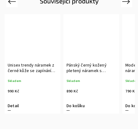
Související produkty
Previous
Next
Unisex trendy náramek z
Pánský černý kožený
Modern
černé kůže se zapínáním
pletený náramek s
nárame
na stříbrnou kuličku
dekorativním hranolem z
tygříh
Skladem
Skladem
Sklade
oceli
990 Kč
890 Kč
790 Kč
Detail
Do košíku
Do koš