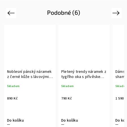
Podobné (6)
Previous
Next
Noblesní pánský náramek
Pletený trendy náramek z
Dámsk
z černé kůže s lávovými
tygřího oka s přívěskem
shamba
kuličkami, Swarovski
nekonečna.
tygříh
Skladem
Skladem
Sklade
krystalem a pozlacenou
zirkon
kuličkou
890 Kč
790 Kč
1 590 
Do košíku
Do košíku
Do koš