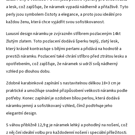
a lesk, což zajišťuje, že náramek vypadá nádherně a přitažlivě. Tyto
perly jsou symbolem čistoty a elegance, a proto jsou ideální pro
každou ženu, která chce vyjádřit svou sofistikovanost.
Luxusní design náramku je zvýrazněn stříbrem pozlaceným 14kt
žlutým zlatem. Toto pozlacení dodává šperku teplý, zlatý lesk,
který krásně kontrastuje s bílými perlami a přidává na hodnotě a
prestiži náramku. Pozlacení také chrání stříbro před ztrátou lesku a
opotřebením, což zajišťuje, že náramek si udrží svůj nádherný
vzhled po dlouhou dobu.
Zdobné karabinkové zapínání s nastavitelnou délkou 18+3 cm je
praktické a umožňuje snadné přizpůsobení velikosti náramku podle
potřeby. Konec zapínání je ozdoben bílou perlou, která dodává
náramku jemný a sofistikovaný vzhled, čímž podtrhuje jeho
elegantní design.
S váhou přibližně 12,9 g je náramek lehký a pohodlný na nošení, což
z něj činí ideální volbu pro každodenní nošení i speciální příležitosti.