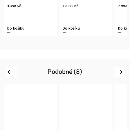
4 390 Kč
10 990 Kč
2 990 
Do košíku
Do košíku
Do koš
Podobné (8)
Previous
Next