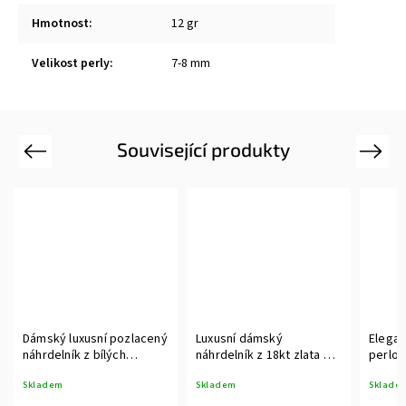
Hmotnost
:
12 gr
Velikost perly
:
7-8 mm
Související produkty
Previous
Next
Dámský luxusní pozlacený
Luxusní dámský
Elegan
náhrdelník z bílých
náhrdelník z 18kt zlata s
perlov
sladkovodních perel
dominantní bílou perlou
luxusn
Skladem
Skladem
Sklade
perel