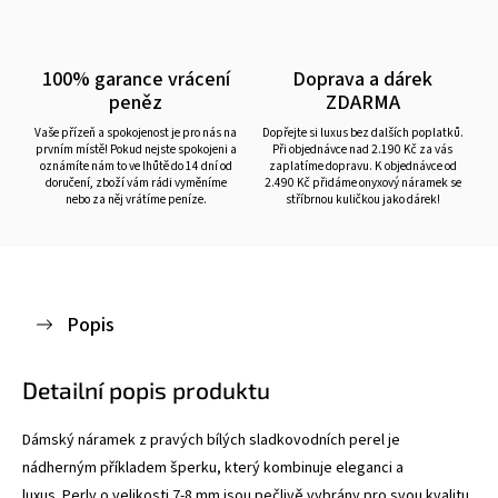
100% garance vrácení
Doprava a dárek
peněz
ZDARMA
Vaše přízeň a spokojenost je pro nás na
Dopřejte si luxus bez dalších poplatků.
prvním místě! Pokud nejste spokojeni a
Při objednávce nad 2.190 Kč za vás
oznámíte nám to ve lhůtě do 14 dní od
zaplatíme dopravu. K objednávce od
doručení, zboží vám rádi vyměníme
2.490 Kč přidáme onyxový náramek se
nebo za něj vrátíme peníze.
stříbrnou kuličkou jako dárek!
Popis
Detailní popis produktu
Dámský náramek z pravých bílých sladkovodních perel je
nádherným příkladem šperku, který kombinuje eleganci a
luxus. Perly o velikosti 7-8 mm jsou pečlivě vybrány pro svou kvalitu