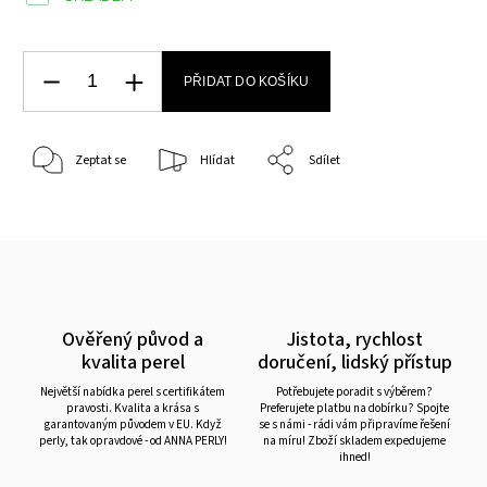
PŘIDAT DO KOŠÍKU
Zeptat se
Hlídat
Sdílet
Ověřený původ a
Jistota, rychlost
kvalita perel
doručení, lidský přístup
Největší nabídka perel s certifikátem
Potřebujete poradit s výběrem?
pravosti. Kvalita a krása s
Preferujete platbu na dobírku? Spojte
garantovaným původem v EU. Když
se s námi - rádi vám připravíme řešení
perly, tak opravdové - od ANNA PERLY!
na míru! Zboží skladem expedujeme
ihned!