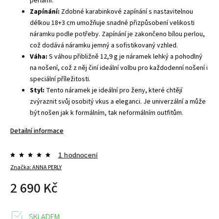
perlami.
Zapínání:
Zdobné karabinkové zapínání s nastavitelnou
délkou 18+3 cm umožňuje snadné přizpůsobení velikosti
náramku podle potřeby. Zapínání je zakončeno bílou perlou,
což dodává náramku jemný a sofistikovaný vzhled.
Váha:
S váhou přibližně 12,9 g je náramek lehký a pohodlný
na nošení, což z něj činí ideální volbu pro každodenní nošení i
speciální příležitosti.
Styl:
Tento náramek je ideální pro ženy, které chtějí
zvýraznit svůj osobitý vkus a eleganci. Je univerzální a může
být nošen jak k formálním, tak neformálním outfitům.
Detailní informace
1 hodnocení
Značka:
ANNA PERLY
2 690 Kč
SKLADEM