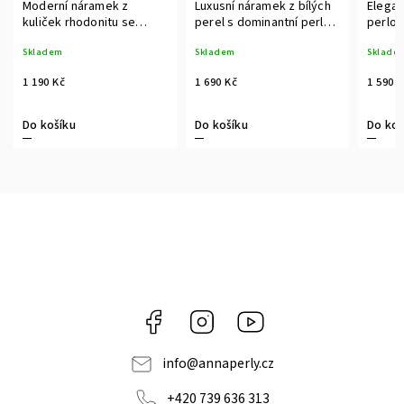
Moderní náramek z
Luxusní náramek z bílých
Elegan
kuliček rhodonitu se
perel s dominantní perlou
perlov
stříbrným variabilním
Edison
luxusn
Skladem
Skladem
Sklade
zapínáním
perel
1 190 Kč
1 690 Kč
1 590 
Do košíku
Do košíku
Do koš
Facebook
Instagram
https://www.youtube.c
info
@
annaperly.cz
+420 739 636 313