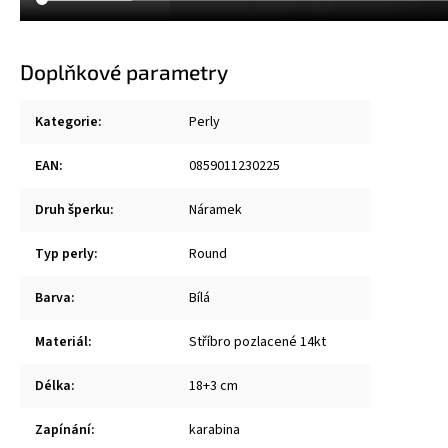
Doplňkové parametry
Kategorie
:
Perly
EAN
:
0859011230225
Druh šperku
:
Náramek
Typ perly
:
Round
Barva
:
Bílá
Materiál
:
Stříbro pozlacené 14kt
Délka
:
18+3 cm
Zapínání
:
karabina