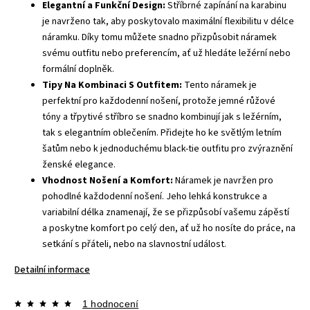
Elegantní a Funkční Design:
Stříbrné zapínání na karabinu
je navrženo tak, aby poskytovalo maximální flexibilitu v délce
náramku. Díky tomu můžete snadno přizpůsobit náramek
svému outfitu nebo preferencím, ať už hledáte ležérní nebo
formální doplněk.
Tipy Na Kombinaci S Outfitem:
Tento náramek je
perfektní pro každodenní nošení, protože jemné růžové
tóny a třpytivé stříbro se snadno kombinují jak s ležérním,
tak s elegantním oblečením. Přidejte ho ke světlým letním
šatům nebo k jednoduchému black-tie outfitu pro zvýraznění
ženské elegance.
Vhodnost Nošení a Komfort:
Náramek je navržen pro
pohodlné každodenní nošení. Jeho lehká konstrukce a
variabilní délka znamenají, že se přizpůsobí vašemu zápěstí
a poskytne komfort po celý den, ať už ho nosíte do práce, na
setkání s přáteli, nebo na slavnostní událost.
Detailní informace
1 hodnocení