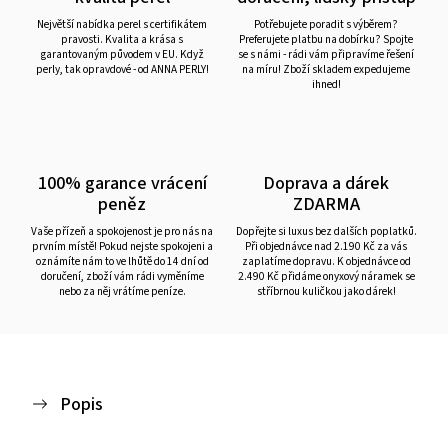
Největší nabídka perel s certifikátem
Potřebujete poradit s výběrem?
pravosti. Kvalita a krása s
Preferujete platbu na dobírku? Spojte
garantovaným původem v EU. Když
se s námi - rádi vám připravíme řešení
perly, tak opravdové - od ANNA PERLY!
na míru! Zboží skladem expedujeme
ihned!
100% garance vrácení
Doprava a dárek
peněz
ZDARMA
Vaše přízeň a spokojenost je pro nás na
Dopřejte si luxus bez dalších poplatků.
prvním místě! Pokud nejste spokojeni a
Při objednávce nad 2.190 Kč za vás
oznámíte nám to ve lhůtě do 14 dní od
zaplatíme dopravu. K objednávce od
doručení, zboží vám rádi vyměníme
2.490 Kč přidáme onyxový náramek se
nebo za něj vrátíme peníze.
stříbrnou kuličkou jako dárek!
Popis