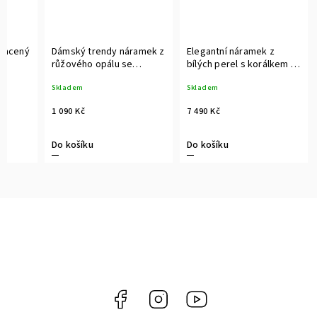
zlacený
Dámský trendy náramek z
Elegantní náramek z
růžového opálu se
bílých perel s korálkem z
el
stříbrným korálkem a
růžového zlata
Skladem
Skladem
zirkony
1 090 Kč
7 490 Kč
Do košíku
Do košíku
Facebook
Instagram
https://www.youtube.c