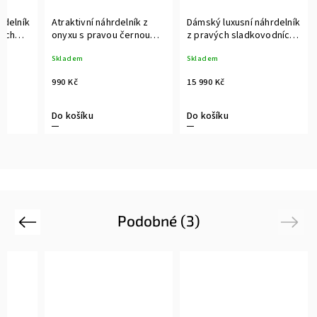
rdelník
Atraktivní náhrdelník z
Dámský luxusní náhrdelník
ních
onyxu s pravou černou
z pravých sladkovodních
latem
sladkovodní perlou
perel s 14kt růžovým
Skladem
Skladem
zlatem
990 Kč
15 990 Kč
Do košíku
Do košíku
Podobné (3)
Previous
Next