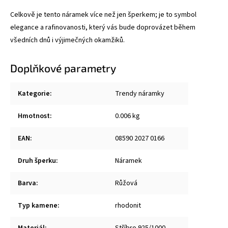
Celkově je tento náramek více než jen šperkem; je to symbol
elegance a rafinovanosti, který vás bude doprovázet během
všedních dnů i výjimečných okamžiků.
Doplňkové parametry
Kategorie
:
Trendy náramky
Hmotnost
:
0.006 kg
EAN
:
08590 2027 0166
Druh šperku
:
Náramek
Barva
:
Růžová
Typ kamene
:
rhodonit
Materiál
:
Stříbro 925/1000