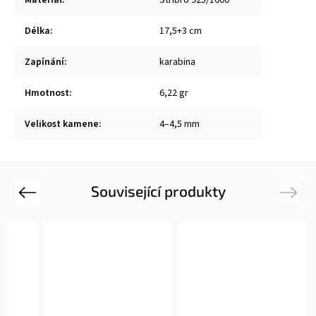
Délka
:
17,5+3 cm
Zapínání
:
karabina
Hmotnost
:
6,22 gr
Velikost kamene
:
4–4,5 mm
Související produkty
Previous
Next