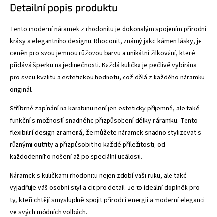
Detailní popis produktu
Tento moderní náramek z rhodonitu je dokonalým spojením přírodní
krásy a elegantního designu. Rhodonit, známý jako kámen lásky, je
ceněn pro svou jemnou růžovou barvu a unikátní žilkování, které
přidává šperku na jedinečnosti. Každá kulička je pečlivě vybírána
pro svou kvalitu a estetickou hodnotu, což dělá z každého náramku
originál.
Stříbrné zapínání na karabinu není jen esteticky příjemné, ale také
funkční s možností snadného přizpůsobení délky náramku. Tento
flexibilní design znamená, že můžete náramek snadno stylizovat s
různými outfity a přizpůsobit ho každé příležitosti, od
každodenního nošení až po speciální události.
Náramek s kuličkami rhodonitu nejen zdobí vaši ruku, ale také
vyjadřuje váš osobní styl a cit pro detail. Je to ideální doplněk pro
ty, kteří chtějí smysluplně spojit přírodní energii a moderní eleganci
ve svých módních volbách.