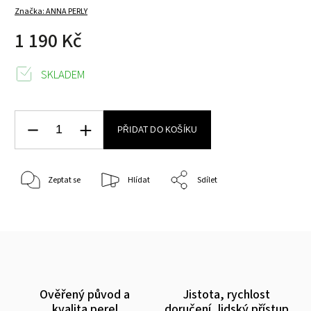
Značka:
ANNA PERLY
1 190 Kč
SKLADEM
PŘIDAT DO KOŠÍKU
Zeptat se
Hlídat
Sdílet
Ověřený původ a
Jistota, rychlost
kvalita perel
doručení, lidský přístup