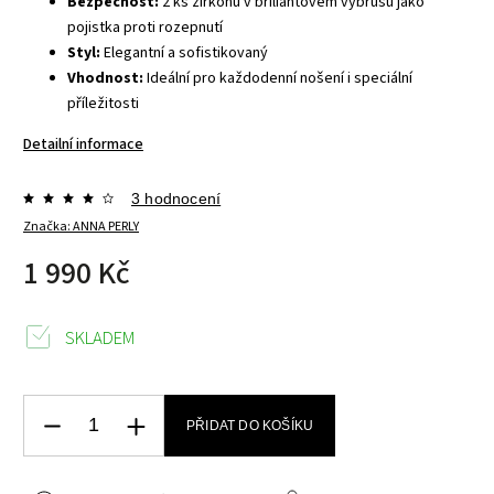
Bezpečnost:
2 ks zirkonů v briliantovém výbrusu jako
pojistka proti rozepnutí
Styl:
Elegantní a sofistikovaný
Vhodnost:
Ideální pro každodenní nošení i speciální
příležitosti
Detailní informace
3 hodnocení
Značka:
ANNA PERLY
1 990 Kč
SKLADEM
PŘIDAT DO KOŠÍKU