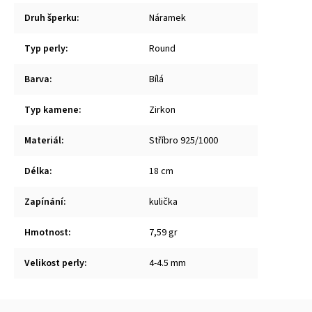
Druh šperku
:
Náramek
Typ perly
:
Round
Barva
:
Bílá
Typ kamene
:
Zirkon
Materiál
:
Stříbro 925/1000
Délka
:
18 cm
Zapínání
:
kulička
Hmotnost
:
7,59 gr
Velikost perly
:
4-4.5 mm