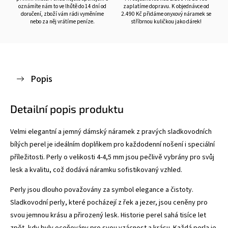
oznámíte nám to ve lhůtě do 14 dní od
zaplatíme dopravu. K objednávce od
doručení, zboží vám rádi vyměníme
2.490 Kč přidáme onyxový náramek se
nebo za něj vrátíme peníze.
stříbrnou kuličkou jako dárek!
Popis
Detailní popis produktu
Velmi elegantní a jemný dámský náramek z pravých sladkovodních
bílých perel je ideálním doplňkem pro každodenní nošení i speciální
příležitosti. Perly o velikosti 4-4,5 mm jsou pečlivě vybrány pro svůj
lesk a kvalitu, což dodává náramku sofistikovaný vzhled.
Perly jsou dlouho považovány za symbol elegance a čistoty.
Sladkovodní perly, které pocházejí z řek a jezer, jsou ceněny pro
svou jemnou krásu a přirozený lesk. Historie perel sahá tisíce let
zpět, kdy byly oceňovány pro svou vzácnost a krásu. Každá perla je