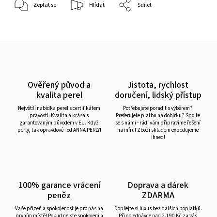
Zeptat se
Hlídat
Sdílet
Ověřený původ a
Jistota, rychlost
kvalita perel
doručení, lidský přístup
Největší nabídka perel s certifikátem
Potřebujete poradit s výběrem?
pravosti. Kvalita a krása s
Preferujete platbu na dobírku? Spojte
garantovaným původem v EU. Když
se s námi - rádi vám připravíme řešení
perly, tak opravdové - od ANNA PERLY!
na míru! Zboží skladem expedujeme
ihned!
100% garance vrácení
Doprava a dárek
peněz
ZDARMA
Vaše přízeň a spokojenost je pro nás na
Dopřejte si luxus bez dalších poplatků.
prvním místě! Pokud nejste spokojeni a
Při objednávce nad 2.190 Kč za vás