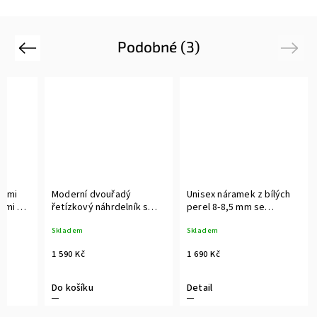
Podobné (3)
Previous
Next
lými
Moderní dvouřadý
Unisex náramek z bílých
ami a
řetízkový náhrdelník s
perel 8-8,5 mm se
aného
řadou pravých perel a
stříbrnou karabinou
Skladem
Skladem
prvkem se zirkony
1 590 Kč
1 690 Kč
Do košíku
Detail