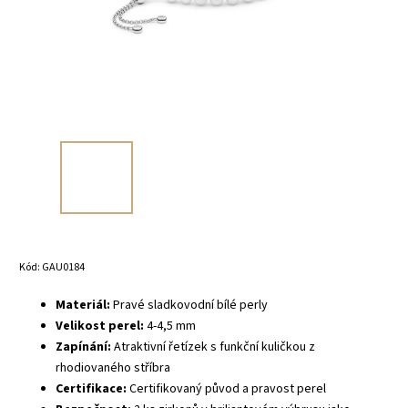
Kód:
GAU0184
Materiál:
Pravé sladkovodní bílé perly
Velikost perel:
4-4,5 mm
Zapínání:
Atraktivní řetízek s funkční kuličkou z
rhodiovaného stříbra
Certifikace:
Certifikovaný původ a pravost perel