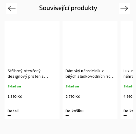
Související produkty
Previous
Next
Stříbrný otevřený
Dámský náhrdelník z
Luxus
designový prsten s
bílých sladkovodních rice
náhrde
pravou bílou perlou a
perel se stříbrným
bílých
Skladem
Skladem
Sklade
zirkonem
řetízkem a zirkony
zapín
zirkon
1 390 Kč
2 790 Kč
4 990 
Detail
Do košíku
Do koš