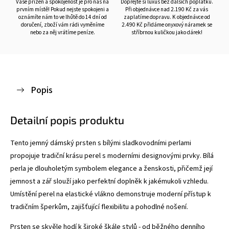
Vaše přízeň a spokojenost je pro nás na
Dopřejte si luxus bez dalších poplatků.
prvním místě! Pokud nejste spokojeni a
Při objednávce nad 2.190 Kč za vás
oznámíte nám to ve lhůtě do 14 dní od
zaplatíme dopravu. K objednávce od
doručení, zboží vám rádi vyměníme
2.490 Kč přidáme onyxový náramek se
nebo za něj vrátíme peníze.
stříbrnou kuličkou jako dárek!
Popis
Detailní popis produktu
Tento jemný dámský prsten s bílými sladkovodními perlami
propojuje tradiční krásu perel s moderními designovými prvky. Bílá
perla je dlouholetým symbolem elegance a ženskosti, přičemž její
jemnost a zář slouží jako perfektní doplněk k jakémukoli vzhledu.
Umístění perel na elastické vlákno demonstruje moderní přístup k
tradičním šperkům, zajišťující flexibilitu a pohodlné nošení.
Prsten se skvěle hodí k široké škále stylů - od běžného denního