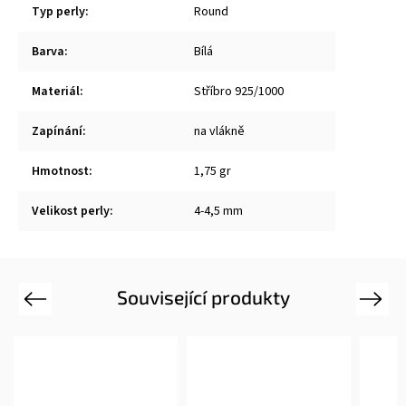
Typ perly
:
Round
Barva
:
Bílá
Materiál
:
Stříbro 925/1000
Zapínání
:
na vlákně
Hmotnost
:
1,75 gr
Velikost perly
:
4-4,5 mm
Související produkty
Previous
Next