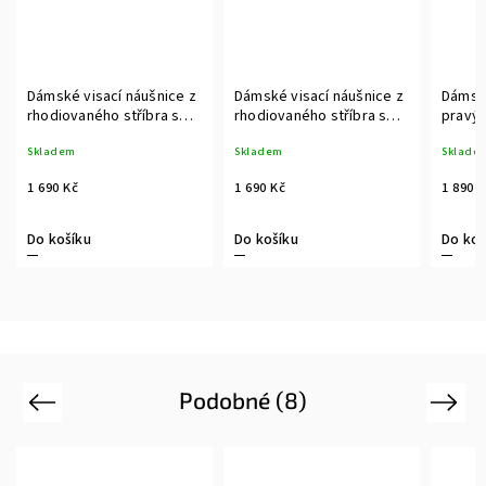
Dámské visací náušnice z
Dámské visací náušnice z
Dámsk
rhodiovaného stříbra s
rhodiovaného stříbra s
pravýc
bílou sladkovodní rice
černou sladkovodní rice
černýc
Skladem
Skladem
Sklade
perlou
perlou
karab
z rhod
1 690 Kč
1 690 Kč
1 890 
Do košíku
Do košíku
Do koš
Podobné (8)
Previous
Next