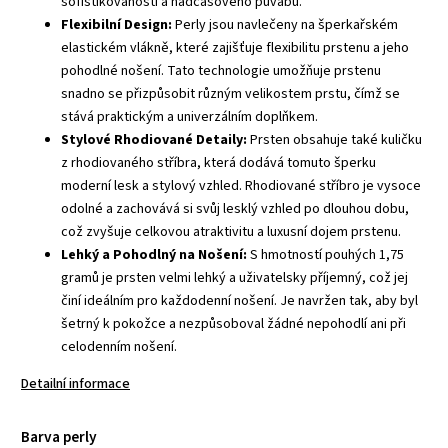
sofistikovanosti a nadčasového půvabu.
Flexibilní Design:
Perly jsou navlečeny na šperkařském
elastickém vlákně, které zajišťuje flexibilitu prstenu a jeho
pohodlné nošení. Tato technologie umožňuje prstenu
snadno se přizpůsobit různým velikostem prstu, čímž se
stává praktickým a univerzálním doplňkem.
Stylové Rhodiované Detaily:
Prsten obsahuje také kuličku
z rhodiovaného stříbra, která dodává tomuto šperku
moderní lesk a stylový vzhled. Rhodiované stříbro je vysoce
odolné a zachovává si svůj lesklý vzhled po dlouhou dobu,
což zvyšuje celkovou atraktivitu a luxusní dojem prstenu.
Lehký a Pohodlný na Nošení:
S hmotností pouhých 1,75
gramů je prsten velmi lehký a uživatelsky příjemný, což jej
činí ideálním pro každodenní nošení. Je navržen tak, aby byl
šetrný k pokožce a nezpůsoboval žádné nepohodlí ani při
celodenním nošení.
Detailní informace
Barva perly