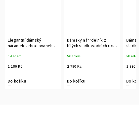
Elegantní dámský
Dámský náhrdelník z
Dámský
náramek z rhodiovaného
bílých sladkovodních rice
sladko
stříbra s bílou perlou a
perel se stříbrným
stříbr
Skladem
Skladem
Sklade
zirkony
řetízkem a zirkony
zirkon
1 190 Kč
2 790 Kč
1 990 
Do košíku
Do košíku
Do koš