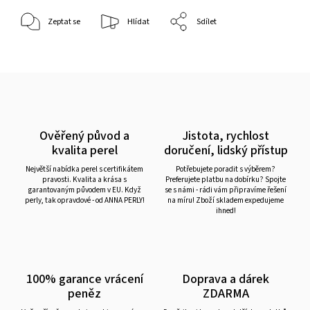
Zeptat se
Hlídat
Sdílet
Ověřený původ a
Jistota, rychlost
kvalita perel
doručení, lidský přístup
Největší nabídka perel s certifikátem
Potřebujete poradit s výběrem?
pravosti. Kvalita a krása s
Preferujete platbu na dobírku? Spojte
garantovaným původem v EU. Když
se s námi - rádi vám připravíme řešení
perly, tak opravdové - od ANNA PERLY!
na míru! Zboží skladem expedujeme
ihned!
100% garance vrácení
Doprava a dárek
peněz
ZDARMA