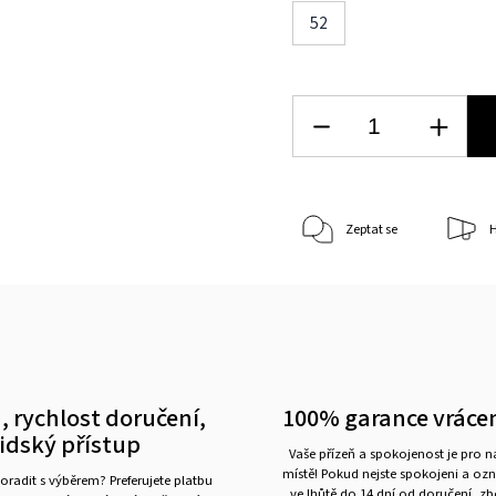
52
Zeptat se
H
, rychlost doručení,
100% garance vráce
lidský přístup
Vaše přízeň a spokojenost je pro 
místě! Pokud nejste spokojeni a oz
oradit s výběrem? Preferujete platbu
ve lhůtě do 14 dní od doručení, z