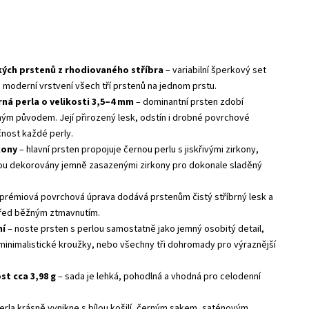
ých prstenů z rhodiovaného stříbra
– variabilní šperkový set
 moderní vrstvení všech tří prstenů na jednom prstu.
ná perla o velikosti 3,5–4 mm
– dominantní prsten zdobí
eným původem. Její přirozený lesk, odstín i drobné povrchové
čnost každé perly.
kony
– hlavní prsten propojuje černou perlu s jiskřivými zirkony,
jsou dekorovány jemně zasazenými zirkony pro dokonale sladěný
prémiová povrchová úprava dodává prstenům čistý stříbrný lesk a
před běžným ztmavnutím.
ní
– noste prsten s perlou samostatně jako jemný osobitý detail,
minimalistické kroužky, nebo všechny tři dohromady pro výraznější
t cca 3,98 g
– sada je lehká, pohodlná a vhodná pro celodenní
erla krásně vynikne s bílou košilí, černým sakem, saténovým