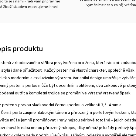
ojte se s námi - rádi vám připravíme
vyměníme nebo za něj vrátíme
ru! Zboží skladem expedujeme ihned!
opis produktu
rstenů z rhodiovaného stříbra je vytvořena pro ženu, která ráda přizpůsobu
stylu i dané příležitosti. Každý prsten má vlastní charakter, společně však
elek s moderním a exkluzivním výrazem. Variabilní design umožňuje vytváře
emný prsten s perlou může být decentním solitérem, dva zirkonové prsten
odenní outfit a kompletní trojice se promění ve výrazný vrstvený šperk.
 prsten s pravou sladkovodní černou perlou o velikosti 3,5–4 mm a
Černá perla zaujme hlubokým tónem a přirozeným perleťovým leskem, kt
 světle může jemně proměňovat. Perly nejsou sériově totožné – jejich odstín
 povrchová kresba nesou přirozený rukopis, díky němuž je každý perlový šp
 zirkony kolem perly podtrhují její krásu zářivými odlesky a vytvářejí elegant