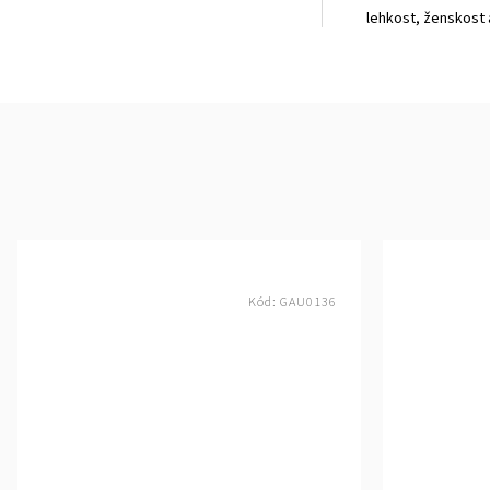
lehkost, ženskost
Kód:
GAU0136