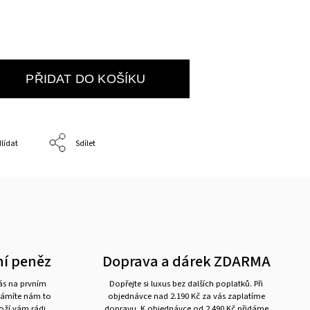
PŘIDAT DO KOŠÍKU
lídat
Sdílet
ní peněz
Doprava a dárek ZDARMA
nás na prvním
Dopřejte si luxus bez dalších poplatků. Při
námíte nám to
objednávce nad 2.190 Kč za vás zaplatíme
boží vám rádi
dopravu. K objednávce od 2.490 Kč přidáme