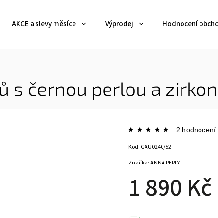
AKCE a slevy měsíce
Výprodej
Hodnocení obch
ů s černou perlou a zirko
2 hodnocení
Kód:
GAU0240/52
Značka:
ANNA PERLY
1 890 Kč