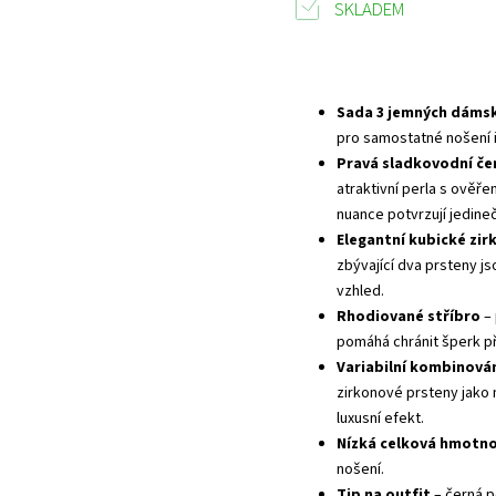
SKLADEM
Sada 3 jemných dámsk
pro samostatné nošení i
Pravá sladkovodní čer
atraktivní perla s ověř
nuance potvrzují jedine
Elegantní kubické zir
zbývající dva prsteny 
vzhled.
Rhodiované stříbro
– 
pomáhá chránit šperk 
Variabilní kombinová
zirkonové prsteny jako 
luxusní efekt.
Nízká celková hmotnos
nošení.
Tip na outfit
– černá p