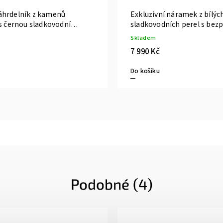
hrdelník z kamenů
Exkluzivní náramek z bílýc
s černou sladkovodní
sladkovodních perel s bez
kuličkou ze 14kt žlutého zl
Skladem
7 990 Kč
Do košíku
Podobné (4)