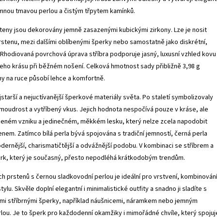
emnou tmavou perlou a čistým třpytem kamínků.
teny jsou dekorovány jemně zasazenými kubickými zirkony. Lze je nosit
stenu, mezi dalšími oblíbenými šperky nebo samostatně jako diskrétní,
 Rhodiovaná povrchová úprava stříbra podporuje jasný, luxusní vzhled kovu
ho krásu při běžném nošení. Celková hmotnost sady přibližně 3,98 g
eny na ruce působí lehce a komfortně.
jstarší a nejuctívanější šperkové materiály světa. Po staletí symbolizovaly
 moudrost a vytříbený vkus. Jejich hodnota nespočívá pouze v kráse, ale
zeném vzniku a jedinečném, měkkém lesku, který nelze zcela napodobit
em. Zatímco bílá perla bývá spojována s tradiční jemností, černá perla
odernější, charismatičtější a odvážnější podobu. V kombinaci se stříbrem a
erk, který je současný, přesto nepodléhá krátkodobým trendům.
ch prstenů s černou sladkovodní perlou je ideální pro vrstvení, kombinování
tylu. Skvěle doplní elegantní i minimalistické outfity a snadno ji sladíte s
ými stříbrnými šperky, například náušnicemi, náramkem nebo jemným
lou. Je to šperk pro každodenní okamžiky i mimořádné chvíle, který spojuj