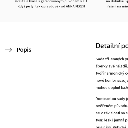
Kvalita a krása s garantovaným původem v EU.
na dobírku? Sp
Když perly, tak opravdové - od ANNA PERLY!
řešení na mí
Detailní p
Popis
Sada tří jemných p
šperky své náladě, 
tvoří harmonický c
nové kombinace: j
mohou doplnit každ
Dominantou sady je
ověřeném původu. 
se v závislosti na
tvar, lesk i jemná
originální. Kubické