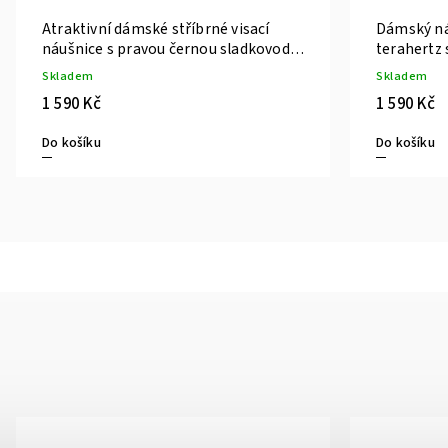
Atraktivní dámské stříbrné visací
Dámský ná
náušnice s pravou černou sladkovodní
terahertz 
perlou
perlou
Skladem
Skladem
1 590 Kč
1 590 Kč
Do košíku
Do košíku