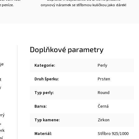
 peníze.
onyxový náramek se stříbrnou kuličkou jako dárek!
Doplňkové parametry
je
Kategorie
:
Perly
Druh šperku
:
Prsten
t
y
Typ perly
:
Round
Barva
:
Černá
erý
Typ kamene
:
Zirkon
,
erk
Materiál
:
Stříbro 925/1000
ní