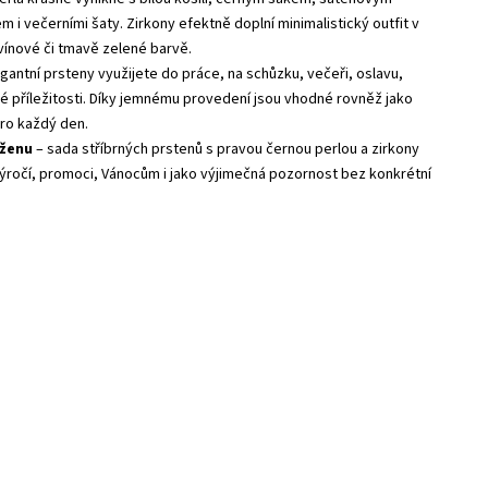
i večerními šaty. Zirkony efektně doplní minimalistický outfit v
vínové či tmavě zelené barvě.
gantní prsteny využijete do práce, na schůzku, večeři, oslavu,
ké příležitosti. Díky jemnému provedení jsou vhodné rovněž jako
ro každý den.
 ženu
– sada stříbrných prstenů s pravou černou perlou a zirkony
ýročí, promoci, Vánocům i jako výjimečná pozornost bez konkrétní