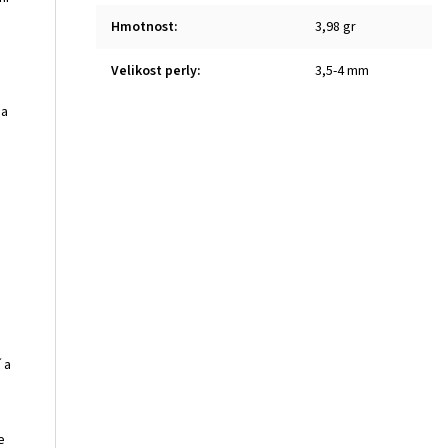
Hmotnost
:
3,98 gr
Velikost perly
:
3,5-4 mm
 a
 a
e