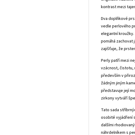
kontrast mezi taj
Dva doplňkové prs
vedle perlového pr
elegantní kroužky.
pomáhá zachovat je
zajišťuje, že prst
Perly patří mezi ne
vzácnost, čistotu,
především v přiro
žádným jiným kamen
představuje její m
zirkony vytváří šp
Tato sada stříbrný
osobité vyjádření s
dalšími rhodiovan
náhrdelníkem s per