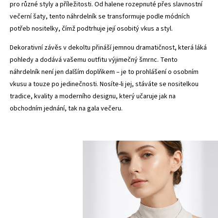
pro různé styly a příležitosti. Od halene rozepnuté přes slavnostní
večerní šaty, tento náhrdelník se transformuje podle módních
potřeb nositelky, čímž podtrhuje její osobitý vkus a styl.
Dekorativní závěs v dekoltu přináší jemnou dramatičnost, která láká
pohledy a dodává vašemu outfitu výjimečný šmrnc. Tento
náhrdelník není jen dalším doplňkem – je to prohlášení o osobním
vkusu a touze po jedinečnosti. Nosíte-li jej, stáváte se nositelkou
tradice, kvality a moderního designu, který učaruje jak na
obchodním jednání, tak na gala večeru.