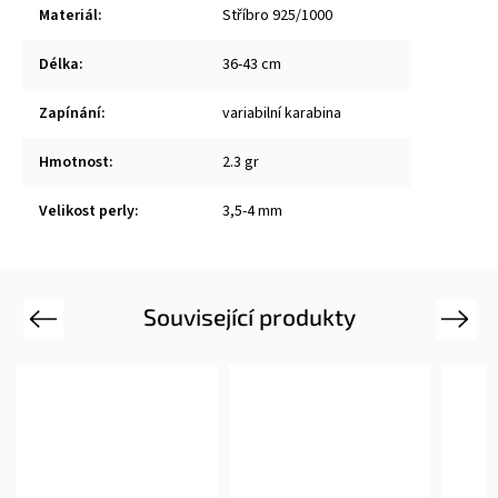
Materiál
:
Stříbro 925/1000
Délka
:
36-43 cm
Zapínání
:
variabilní karabina
Hmotnost
:
2.3 gr
Velikost perly
:
3,5-4 mm
Související produkty
Previous
Next