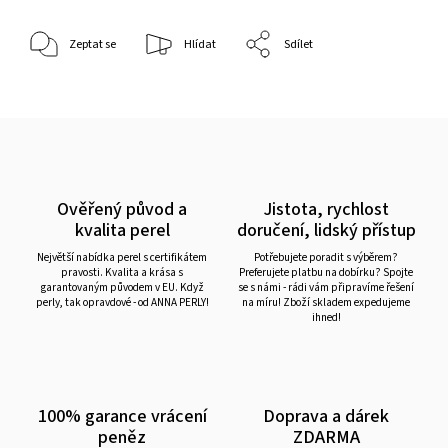
Zeptat se
Hlídat
Sdílet
Ověřený původ a
Jistota, rychlost
kvalita perel
doručení, lidský přístup
Největší nabídka perel s certifikátem
Potřebujete poradit s výběrem?
pravosti. Kvalita a krása s
Preferujete platbu na dobírku? Spojte
garantovaným původem v EU. Když
se s námi - rádi vám připravíme řešení
perly, tak opravdové - od ANNA PERLY!
na míru! Zboží skladem expedujeme
ihned!
100% garance vrácení
Doprava a dárek
peněz
ZDARMA