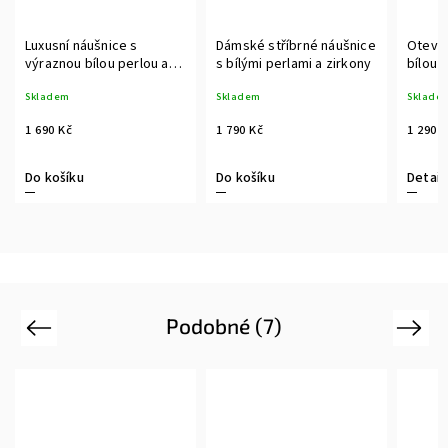
Luxusní náušnice s
Dámské stříbrné náušnice
Otevře
výraznou bílou perlou a
s bílými perlami a zirkony
bílou 
zirkony
obvod
Skladem
Skladem
Sklade
1 690 Kč
1 790 Kč
1 290 
Do košíku
Do košíku
Detail
Podobné (7)
Previous
Next