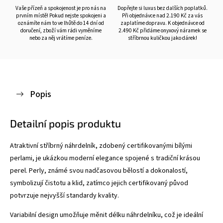
Vaše přízeň a spokojenost je pro nás na
Dopřejte si luxus bez dalších poplatků.
prvním místě! Pokud nejste spokojeni a
Při objednávce nad 2.190 Kč za vás
oznámíte nám to ve lhůtě do 14 dní od
zaplatíme dopravu. K objednávce od
doručení, zboží vám rádi vyměníme
2.490 Kč přidáme onyxový náramek se
nebo za něj vrátíme peníze.
stříbrnou kuličkou jako dárek!
Popis
Detailní popis produktu
Atraktivní stříbrný náhrdelník, zdobený certifikovanými bílými
perlami, je ukázkou moderní elegance spojené s tradiční krásou
perel. Perly, známé svou nadčasovou bělostí a dokonalostí,
symbolizují čistotu a klid, zatímco jejich certifikovaný původ
potvrzuje nejvyšší standardy kvality.
Variabilní design umožňuje měnit délku náhrdelníku, což je ideální