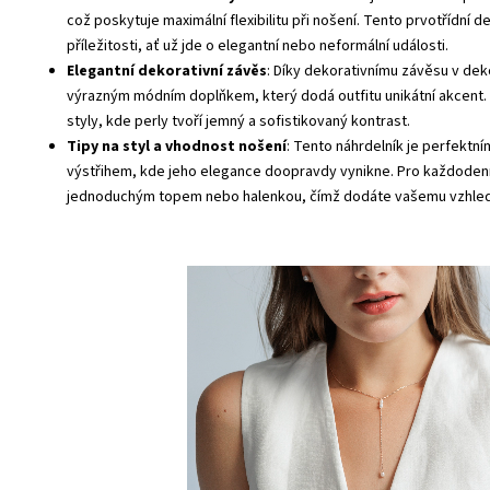
což poskytuje maximální flexibilitu při nošení. Tento prvotřídní de
příležitosti, ať už jde o elegantní nebo neformální události.
Elegantní dekorativní závěs
: Díky dekorativnímu závěsu v deko
výrazným módním doplňkem, který dodá outfitu unikátní akcent. 
styly, kde perly tvoří jemný a sofistikovaný kontrast.
Tipy na styl a vhodnost nošení
: Tento náhrdelník je perfektn
výstřihem, kde jeho elegance doopravdy vynikne. Pro každodenní
jednoduchým topem nebo halenkou, čímž dodáte vašemu vzhled