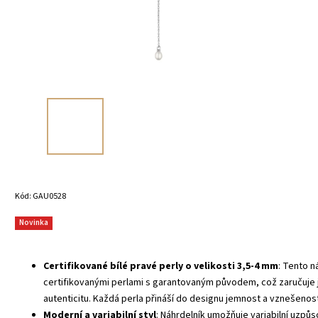
Kód:
GAU0528
Novinka
Certifikované bílé pravé perly o velikosti 3,5-4 mm
: Tento n
certifikovanými perlami s garantovaným původem, což zaručuje j
autenticitu. Každá perla přináší do designu jemnost a vznešenost
Moderní a variabilní styl
: Náhrdelník umožňuje variabilní uzpů