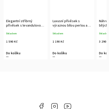
Elegantní stříbrný
Luxusní přívěsek s
Náhrde
přívěsek s levandulovou
výraznou bílou perlou a
bílých
perlou na luxusním řetízku
zirkony
12 mm
Skladem
Skladem
Sklade
se zdobným prvkem a
zirkony
1 590 Kč
1 190 Kč
3 290 
Do košíku
Do košíku
Do koš
Facebook
Instagram
https://www.youtube.c